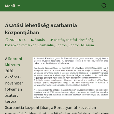
Ugrás
Keresés
SZTE BTK Régészeti Tanszék
Menü
a
tartalomhoz
Ásatási lehetőség Scarbantia
központjában
2020-10-14
ásatás
ásatás
,
ásatási lehetőség
,
középkor
,
római kor
,
Scarbantia
,
Sopron
,
Soproni Múzeum
A
Soproni
Múzeum
2020.
október-
november
folyamán
ásatást
tervez
Scarbantia központjában, a Borostyán-út közvetlen
szomszédságában, illetve a középkori várfal és a vörös sánc