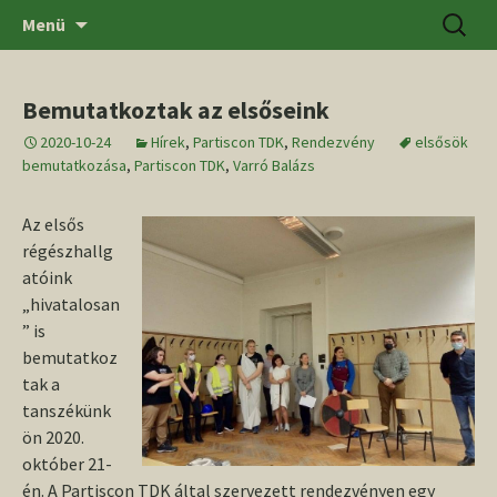
Ugrás
Keresés
SZTE BTK Régészeti Tanszék
Menü
a
tartalomhoz
Bemutatkoztak az elsőseink
2020-10-24
Hírek
,
Partiscon TDK
,
Rendezvény
elsősök
bemutatkozása
,
Partiscon TDK
,
Varró Balázs
Az elsős
régészhallg
atóink
„hivatalosan
” is
bemutatkoz
tak a
tanszékünk
ön 2020.
október 21-
én. A Partiscon TDK által szervezett rendezvényen egy