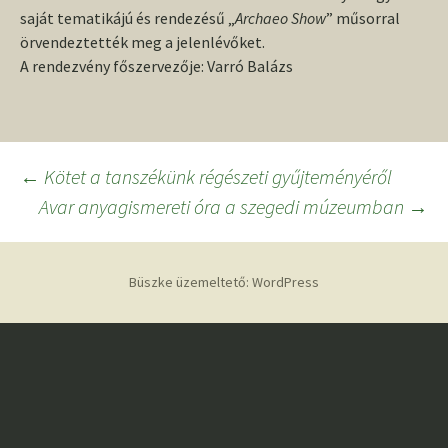
saját tematikájú és rendezésű „
Archaeo Show
” műsorral
örvendeztették meg a jelenlévőket.
A rendezvény főszervezője: Varró Balázs
Bejegyzés
←
Kötet a tanszékünk régészeti gyűjteményéről
Avar anyagismereti óra a szegedi múzeumban
→
navigáció
Büszke üzemeltető: WordPress