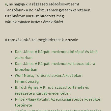
e
, ne hagyja ki a régészeti előadásokat sem!
Tanszékünk a Bölcsész Szabadegyetem keretében
tizenhárom kurzust hirdetett meg.
Várunk minden kedves érdeklődőt!
A tanszékünk által meghirdetett kurzusok:
Dani János: A Kárpát-medence a középső és késő
vaskorban
Dani János: A Kárpát-medence külkapcsolatai a
bronzkorban
Wolf Mária, Törőcsik István: A középkori
fémművesség
B. Tóth Ágnes: A Kr. u. 6. század története és
régészete a Kárpát-medencében
Pintér-Nagy Katalin: Az eurázsiai steppe középkori
története