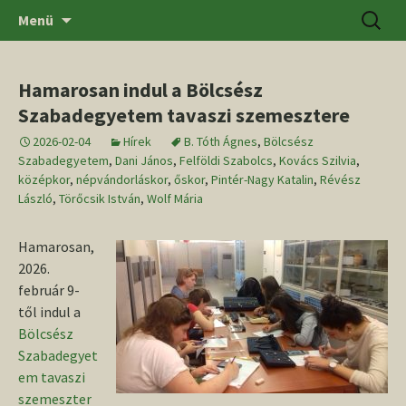
Ugrás
Keresés
SZTE BTK Régészeti Tanszék
Menü
a
tartalomhoz
Hamarosan indul a Bölcsész
Szabadegyetem tavaszi szemesztere
2026-02-04
Hírek
B. Tóth Ágnes
,
Bölcsész
Szabadegyetem
,
Dani János
,
Felföldi Szabolcs
,
Kovács Szilvia
,
középkor
,
népvándorláskor
,
őskor
,
Pintér-Nagy Katalin
,
Révész
László
,
Törőcsik István
,
Wolf Mária
Hamarosan,
2026.
február 9-
től indul a
Bölcsész
Szabadegyet
em tavaszi
szemeszter