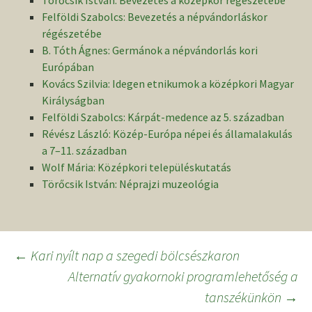
Törőcsik István: Bevezetés a középkor régészetébe
Felföldi Szabolcs: Bevezetés a népvándorláskor
régészetébe
B. Tóth Ágnes: Germánok a népvándorlás kori
Európában
Kovács Szilvia: Idegen etnikumok a középkori Magyar
Királyságban
Felföldi Szabolcs: Kárpát-medence az 5. században
Révész László: Közép-Európa népei és államalakulás
a 7–11. században
Wolf Mária: Középkori településkutatás
Törőcsik István: Néprajzi muzeológia
Bejegyzés
←
Kari nyílt nap a szegedi bölcsészkaron
Alternatív gyakornoki programlehetőség a
navigáció
tanszékünkön
→