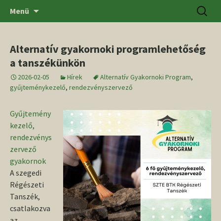
Ugrás
Keresés
SZTE BTK Régészeti Tanszék
Menü
a
tartalomhoz
Alternatív gyakornoki programlehetőség
a tanszékünkön
2026-02-05
Hírek
Alternatív Gyakornoki Program
,
gyűjteménykezelő
,
rendezvényszervező
Gyűjtemény
kezelő,
rendezvénys
zervező
gyakornok
A szegedi
Régészeti
Tanszék,
csatlakozva
az