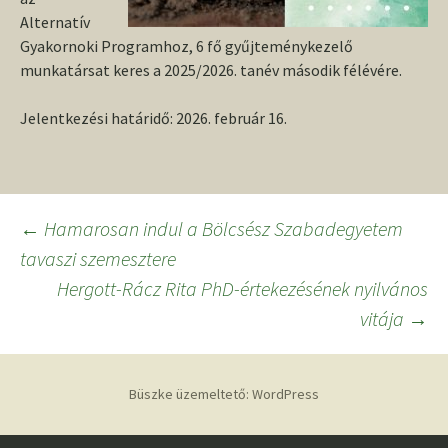
Alternatív
Gyakornoki Programhoz, 6 fő gyűjteménykezelő
munkatársat keres a 2025/2026. tanév második félévére.
Jelentkezési határidő: 2026. február 16.
Bejegyzés
←
Hamarosan indul a Bölcsész Szabadegyetem
tavaszi szemesztere
navigáció
Hergott-Rácz Rita PhD-értekezésének nyilvános
vitája
→
Büszke üzemeltető: WordPress