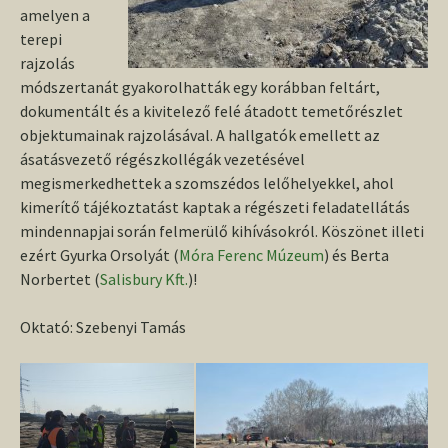
amelyen a
terepi
rajzolás
módszertanát gyakorolhatták egy korábban feltárt,
dokumentált és a kivitelező felé átadott temetőrészlet
objektumainak rajzolásával. A hallgatók emellett az
ásatásvezető régészkollégák vezetésével
megismerkedhettek a szomszédos lelőhelyekkel, ahol
kimerítő tájékoztatást kaptak a régészeti feladatellátás
mindennapjai során felmerülő kihívásokról. Köszönet illeti
ezért Gyurka Orsolyát (
Móra Ferenc Múzeum
) és Berta
Norbertet (
Salisbury Kft.
)!
Oktató: Szebenyi Tamás