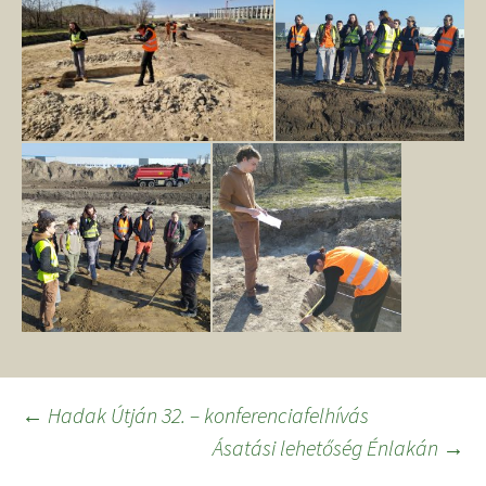
Bejegyzés
←
Hadak Útján 32. – konferenciafelhívás
Ásatási lehetőség Énlakán
→
navigáció