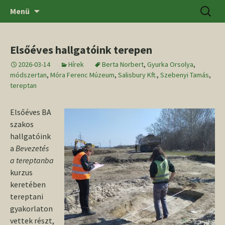
Ugrás
Keresés
SZTE BTK Régészeti Tanszék
Menü
a
tartalomhoz
Elsőéves hallgatóink terepen
2026-03-14
Hírek
Berta Norbert
,
Gyurka Orsolya
,
módszertan
,
Móra Ferenc Múzeum
,
Salisbury Kft.
,
Szebenyi Tamás
,
tereptan
Elsőéves BA
szakos
hallgatóink
a
Bevezetés
a tereptanba
kurzus
keretében
tereptani
gyakorlaton
vettek részt,