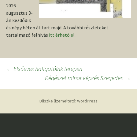
2026.
augusztus 3-
án kezdődik
és négy héten át tart majd. A további részleteket
tartalmazó felhívás
itt érhető el
.
Bejegyzés
←
Elsőéves hallgatóink terepen
Régészet minor képzés Szegeden
→
navigáció
Büszke üzemeltető: WordPress