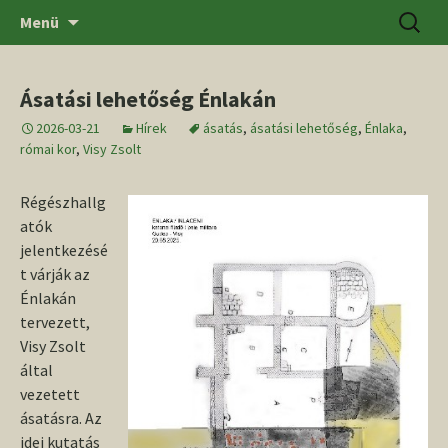
Ugrás
Keresés
SZTE BTK Régészeti Tanszék
Menü
a
tartalomhoz
Ásatási lehetőség Énlakán
2026-03-21
Hírek
ásatás
,
ásatási lehetőség
,
Énlaka
,
római kor
,
Visy Zsolt
Régészhallg
atók
jelentkezésé
t várják az
Énlakán
tervezett,
Visy Zsolt
által
vezetett
ásatásra. Az
idei kutatás