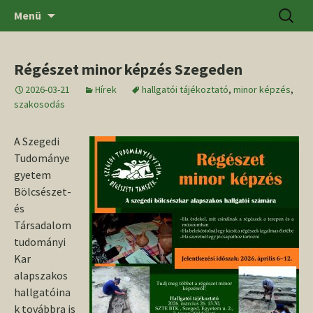
Ugrás
Keresés
SZTE BTK Régészeti Tanszék
Menü
a
tartalomhoz
Régészet minor képzés Szegeden
2026-03-21
Hírek
hallgatói tájékoztató
,
minor képzés
,
szakosodás
A Szegedi
Tudománye
gyetem
Bölcsészet-
és
Társadalom
tudományi
Kar
alapszakos
hallgatóina
k továbbra is