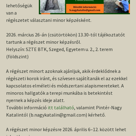
lehetőségük
van a
régészetet választani minor képzésként.
2026. március 26-án (csütörtökön) 13.30-tól tájékoztatót
tartunk a régészet minor képzésről.
Helyszín: SZTE BTK, Szeged, Egyetem u. 2., 2. terem
(földszint)
A régészet minort azoknak ajánljuk, akik érdeklődnek a
régészeti korok iránt, és szívesen sajátítanák el az ezekkel
kapcsolatos elméleti és módszertani alapismereteket. A
minoros hallgatók a terepi munkába is betekintést
nyernek a képzés ideje alatt.
További információ
itt található
, valamint Pintér-Nagy
Katalintól (b.nagykatalin@gmail.com) kérhető.
A régészet minor képzésre 2026. április 6–12. között lehet