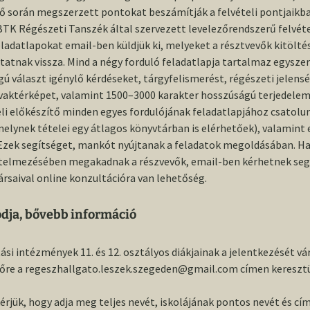
l
Komplex vizsgát tett
kutatás
hallgatók részére
Farsang
TDK
ztartás”
Konferencia
ítő során megszerzett pontokat beszámítják a felvételi pontjaik
Program, abstracts / A
ek a 100
tás 2016
Kovács László
ÚNKP
2011–2013
2015
Molnár Kar
PhD
BTK Régészeti Tanszék által szervezett levelezőrendszerű felvéte
Dombóvár
konferencia
Doktori
Archeometria
Ásatási lehetőségek
Tanszéki főz
2021-es O
Hadak Útján 32.
programja,
s
feladatlapokat email-ben küldjük ki, melyeket a résztvevők kitölté
abszolutóriumot
absztraktok
Kovács Szilvia
Kínai tanulmányút
2014
Takács Mel
2016
Rég
tatnak vissza. Mind a négy forduló feladatlapja tartalmaz egyszerű
szerzett
Dabas
adatai
Ludasi projekt
Álláslehetőség
Tanszéki kirá
2020/2021. 
ú választ igénylő kérdéseket, tárgyfelismerést, régészeti jelens
Participants /
avatása
Kulcsár Valéria
Pap Evelin
2017
aktérképet, valamint 1500–3000 karakter hosszúságú terjedelem
Házi védésen átesett
Bugyi
Résztvevők
és
Komplex
Hasznos linkek
Régésztalálk
2019/2020. I
eli előkészítő minden egyes fordulójának feladatlapjához csatolu
geokronológiai és
filmjeink
TDK
Markó András
Rácz Rita
2018
Fokozatot szerzett
Tarpa
geofizikai
elynek tételei egy átlagos könyvtárban is elérhetőek), valamint 
Connection to the
laboratóriumok
online conference /
Ezek segítséget, mankót nyújtanak a feladatok megoldásában. Ha
2019-es O
fejlesztése
Csatlakozás az online
k a
Pintér-Nagy Katalin
telmezésében megakadnak a részvevők, email-ben kérhetnek segí
konferenciához
rsaival online konzultációra van lehetőség.
2017/2018 I
Honfoglalás kori
Révész László
corpus-sorozat
Poster section /
Poszter szekció
llgatók
2016/2017. 
dja, bővebb információ
Szebenyi Tamás
Szarmata
ája
temetkezések
Organizers / A
2015-ös O
internetes adatbázisa
si intézmények 11. és 12. osztályos diákjainak a jelentkezését vá
szervezők
Törőcsik István
ítőre a regeszhallgato.leszek.szegeden@gmail.com címen keresztü
2014/2015. 
A Pesti-síkság
Conference venue:
Vörös Gabriella
császárkori lakossága
Szeged / A
érjük, hogy adja meg teljes nevét, iskolájának pontos nevét és cí