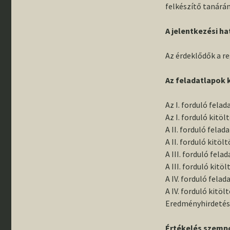
felkészítő tanárá
A jelentkezési ha
Az érdeklődők a r
Az feladatlapok k
Az I. forduló felad
Az I. forduló kitöl
A II. forduló felad
A II. forduló kitöl
A III. forduló fela
A III. forduló kitö
A IV. forduló felad
A IV. forduló kitöl
Eredményhirdetés
Értékelés szempo