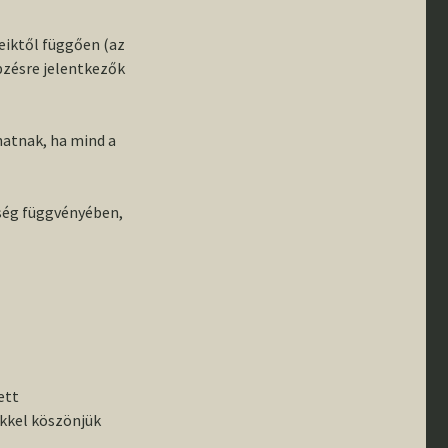
eiktől függően (az
zésre jelentkezők
hatnak, ha mind a
sség függvényében,
ett
ekkel köszönjük