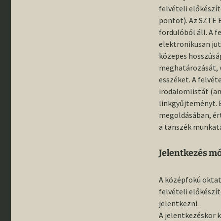
gyűjteménybő
„Rideg régés
felvételi előkész
Rólunk írták
– Pillanatkép
Állandó kiállí
pontot). Az SZTE 
éves szegedi
régészképzé
fordulóból áll. A 
történetéből
Egyetemünk
elektronikusan jut
régészeti fel
közepes hosszúság
Emléktáblák 
meghatározását, v
Buday Árpád 
esszéket. A felvét
Banner János
tiszteletére
irodalomlistát (am
linkgyűjteményt. 
Szemelvénye
megoldásában, ér
tanszékünk
a tanszék munkatá
történetéből
III. Régészha
Jelentkezés mó
Országos
Konfererenci
A középfokú oktatá
felvételi előkész
jelentkezni.
A jelentkezéskor k