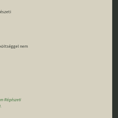
észeti
 költséggel nem
tem Régészeti
.