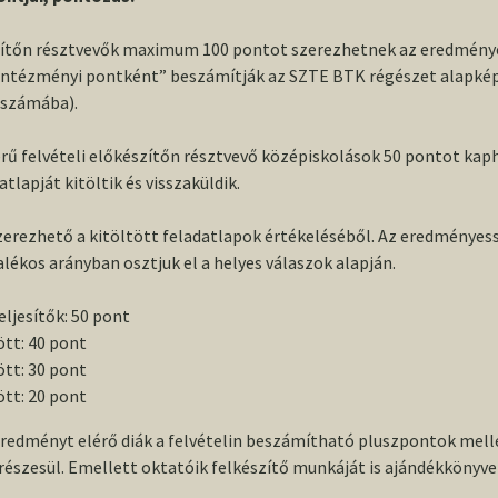
szítőn résztvevők maximum 100 pontot szerezhetnek az eredmény
intézményi pontként” beszámítják az SZTE BTK régészet alapkép
tszámába).
erű felvételi előkészítőn résztvevő középiskolások 50 pontot kap
tlapját kitöltik és visszaküldik.
zerezhető a kitöltött feladatlapok értékeléséből. Az eredménye
lékos arányban osztjuk el a helyes válaszok alapján.
eljesítők: 50 pont
tt: 40 pont
tt: 30 pont
tt: 20 pont
redményt elérő diák a felvételin beszámítható pluszpontok mell
észesül. Emellett oktatóik felkészítő munkáját is ajándékkönyv