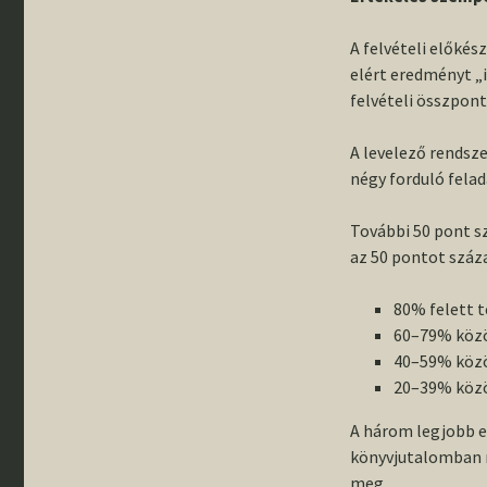
A felvételi előké
elért eredményt „
felvételi összpon
A levelező rendsz
négy forduló felada
További 50 pont s
az 50 pontot száza
80% felett t
60–79% közö
40–59% közö
20–39% közö
A három legjobb e
könyvjutalomban r
meg.