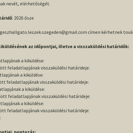
konferencia
2013/2014. I
nak nevét, elérhetőségét.
Wolf Mária
helyszíne, Szeged
TDK
táridő
: 2026 ősze
Conference volume /
2013-as O
Konferenciakötet
egeszhallgato.leszek.szegeden@gmail.com címen kérhetnek továb
iküldésének az időpontjai, illetve a visszaküldési határidők:
atlapjának a kiküldése:
tött feladatlapjának visszaküldési határideje:
atlapjának a kiküldése:
tött feladatlapjának visszaküldési határideje:
datlapjának a kiküldése:
ltött feladatlapjának visszaküldési határideje:
atlapjának a kiküldése:
tött feladatlapjának visszaküldési határideje:
:
ntjai, pontozás: