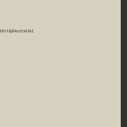
I. félév
TDK
bi tájékoztatást.