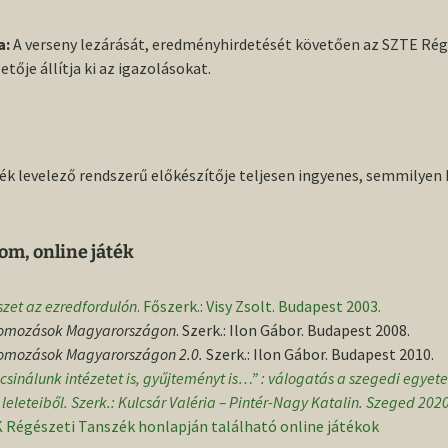
a:
A verseny lezárását, eredményhirdetését követően az SZTE Rég
tője állítja ki az igazolásokat.
ék levelező rendszerű előkészítője teljesen ingyenes, semmilyen
om, online játék
zet az ezredfordulón
. Főszerk.: Visy Zsolt. Budapest 2003.
yomozások Magyarországon
. Szerk.: Ilon Gábor. Budapest 2008.
yomozások Magyarországon 2.0.
Szerk.: Ilon Gábor. Budapest 2010.
csinálunk intézetet is, gyűjteményt is…” : válogatás a szegedi egye
leleteiből
. Szerk.: Kulcsár Valéria – Pintér-Nagy Katalin. Szeged 2020
 Régészeti Tanszék honlapján található online játékok