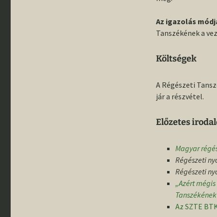
Az igazolás módj
Tanszékének a veze
Költségek
A Régészeti Tansz
jár a részvétel.
Előzetes irodal
Magyar régés
Régészeti n
Régészeti n
„Azért mégis 
Tanszékének 
Az SZTE BTK