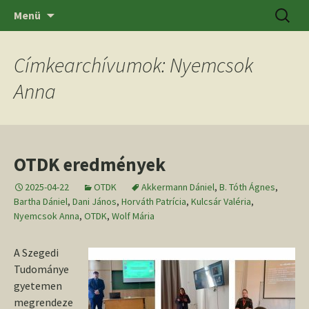
Ugrás
Keresés
SZTE BTK Régészeti Tanszék
Menü
a
tartalomhoz
Címkearchívumok: Nyemcsok
Anna
OTDK eredmények
2025-04-22
OTDK
Akkermann Dániel
,
B. Tóth Ágnes
,
Bartha Dániel
,
Dani János
,
Horváth Patrícia
,
Kulcsár Valéria
,
Nyemcsok Anna
,
OTDK
,
Wolf Mária
A Szegedi
Tudománye
gyetemen
megrendeze