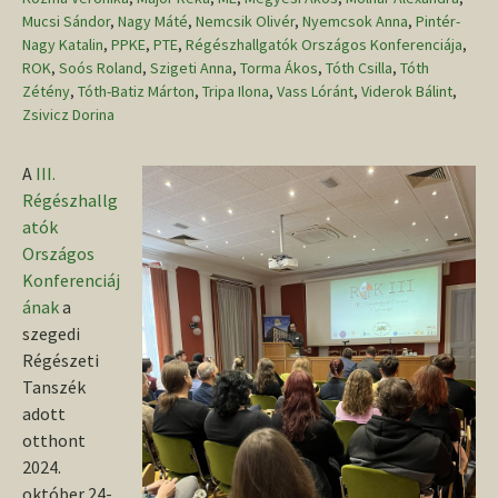
Mucsi Sándor
,
Nagy Máté
,
Nemcsik Olivér
,
Nyemcsok Anna
,
Pintér-
Nagy Katalin
,
PPKE
,
PTE
,
Régészhallgatók Országos Konferenciája
,
ROK
,
Soós Roland
,
Szigeti Anna
,
Torma Ákos
,
Tóth Csilla
,
Tóth
Zétény
,
Tóth-Batiz Márton
,
Tripa Ilona
,
Vass Lóránt
,
Viderok Bálint
,
Zsivicz Dorina
A
III.
Régészhallg
atók
Országos
Konferenciáj
ának
a
szegedi
Régészeti
Tanszék
adott
otthont
2024.
október 24-