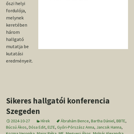
őszi helyi
fordulója,
melynek
keretében
három
hallgató
mutatja be
kutatási
eredményeit.
Sikeres hallgatói konferencia
Szegeden
2024-10-27
Hírek
Ábrahám Bence
,
Bartha Dániel
,
BBTE
,
Búcsú Ákos
,
Dósa Edit
,
ELTE
,
Győri-Pórszász Anna
,
Jancsik Hanna
,
Kozma Veronika
,
Major Réka
,
ME
,
Megyesi Ákos
,
Molnár Alexandra
,