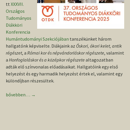
tt
XXXVII.
Országos
Tudományos
Diákköri
Konferencia
Humántudományi Szekciójában
tanszékünket három
hallgatónk képviselte. Diákjaink az
Őskori, ókori kelet, antik
régészet
, a
Római kor és népvándorláskor régészete
, valamint
a
Honfoglaláskor és a középkor régészete
altagozatban
adták elő színvonalas előadásaikat. Hallgatóink egy első
helyezést és egy harmadik helyezést értek el, valamint egy
különdíjban részesültek.
OTDK eredmények
bővebben…
→