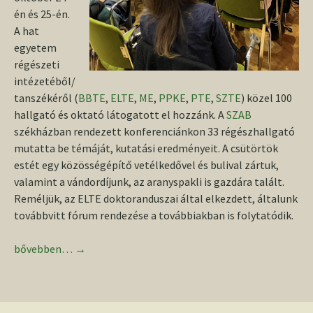
én és 25-én.
A hat
egyetem
régészeti
intézetéből/
tanszékéről (
BBTE
,
ELTE
,
ME
,
PPKE
,
PTE
,
SZTE
) közel 100
hallgató és oktató látogatott el hozzánk. A
SZAB
székházban rendezett konferenciánkon 33 régészhallgató
mutatta be témáját, kutatási eredményeit. A csütörtök
estét egy közösségépítő vetélkedővel és bulival zártuk,
valamint a vándordíjunk, az aranyspakli is gazdára talált.
Reméljük, az ELTE doktoranduszai által elkezdett, általunk
továbbvitt fórum rendezése a továbbiakban is folytatódik.
Sikeres hallgatói konferencia Szegeden
bővebben…
→