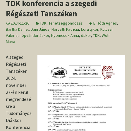
TDK konferencia a szegedi
Régészeti Tanszéken
2024-11-26
TDK
,
Tehetséggondozás
B. Tóth Ágnes
,
Bartha Dániel
,
Dani János
,
Horváth Patrícia
,
kora újkor
,
Kulcsár
Valéria
,
népvándorláskor
,
Nyemcsok Anna
,
őskor
,
TDK
,
Wolf
Mária
A szegedi
Régészeti
Tanszéken
2024.
november
27-én kerül
megrendezé
sre a
Tudományos
Diákköri
Konferencia