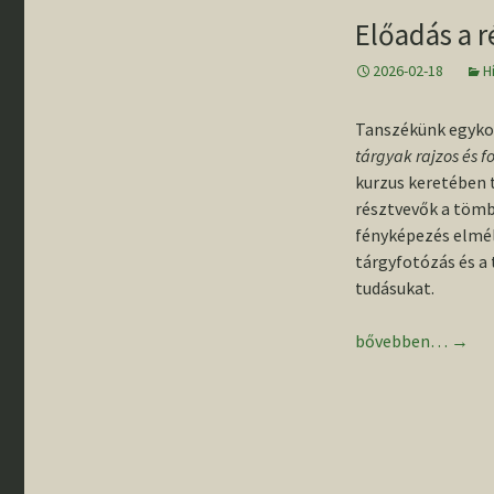
gyűjteménybő
„Rideg régés
Előadás a r
Rólunk írták
– Pillanatkép
Állandó kiállí
éves szegedi
régészképzé
2026-02-18
H
történetéből
Egyetemünk
régészeti fel
Tanszékünk egykori
Emléktáblák 
tárgyak rajzos és
Buday Árpád 
Banner János
kurzus keretében t
tiszteletére
résztvevők a tömb
fényképezés elmél
Szemelvénye
tárgyfotózás és a
tanszékünk
történetéből
tudásukat.
III. Régészha
Előadás a régészet
bővebben…
→
Országos
Konfererenci