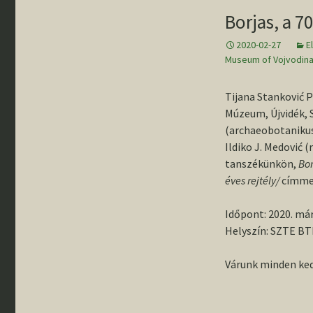
gyűjteménybő
„Rideg régés
Borjas, a 7
Rólunk írták
– Pillanatkép
Állandó kiállí
éves szegedi
régészképzé
2020-02-27
E
történetéből
Museum of Vojvodin
Egyetemünk
régészeti fel
Emléktáblák 
Tijana Stanković P
Buday Árpád 
Múzeum, Újvidék, 
Banner János
tiszteletére
(archaeobotanikus,
Ildiko J. Medović (
Szemelvénye
tanszékünkön,
Bor
tanszékünk
éves rejtély/
címme
történetéből
Időpont: 2020. már
III. Régészha
Országos
Helyszín: SZTE BTK
Konfererenci
Várunk minden ked