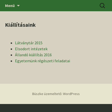
Ugrás
Keresés
SZTE BTK Régészeti Tanszék
Menü
a
tartalomhoz
Kiállításaink
Látványtár 2015
Elsodort intézetek
Állandó kiállítás 2016
Egyetemünk régészeti feladatai
Büszke üzemeltető: WordPress