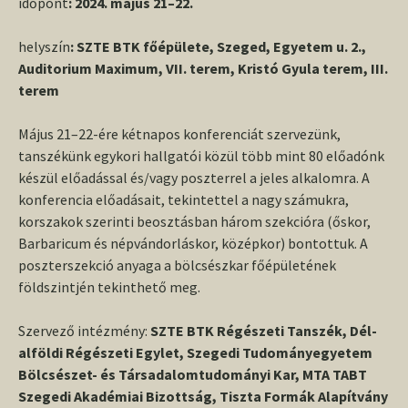
időpont
: 2024. május 21–22.
helyszín
: SZTE BTK főépülete, Szeged, Egyetem u. 2.,
Auditorium Maximum, VII. terem, Kristó Gyula terem, III.
terem
Május 21–22-ére kétnapos konferenciát szervezünk,
tanszékünk egykori hallgatói közül több mint 80 előadónk
készül előadással és/vagy poszterrel a jeles alkalomra. A
konferencia előadásait, tekintettel a nagy számukra,
korszakok szerinti beosztásban három szekcióra (őskor,
Barbaricum és népvándorláskor, középkor) bontottuk. A
poszterszekció anyaga a bölcsészkar főépületének
földszintjén tekinthető meg.
Szervező intézmény:
SZTE BTK Régészeti Tanszék, Dél-
alföldi Régészeti Egylet, Szegedi Tudományegyetem
Bölcsészet- és Társadalomtudományi Kar, MTA TABT
Szegedi Akadémiai Bizottság, Tiszta Formák Alapítvány