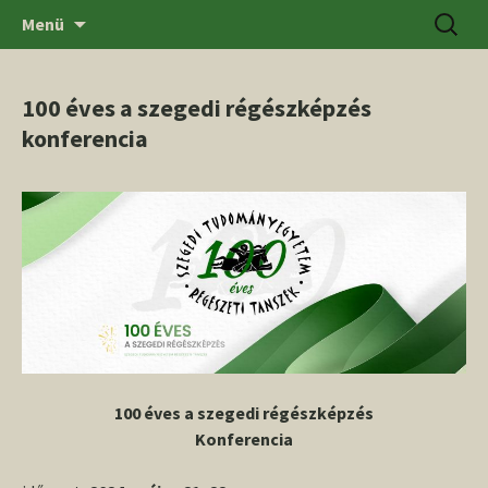
Ugrás
Keresés
SZTE BTK Régészeti Tanszék
Menü
a
tartalomhoz
100 éves a szegedi régészképzés
konferencia
100 éves a szegedi régészképzés
Konferencia