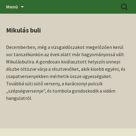
Ugrás
Keresés
SZTE BTK Régészeti Tanszék
Menü
a
tartalomhoz
Mikulás buli
Decemberben, még a vizsgaidőszakot megelőzően kerül
sor tanszékünkön az évek alatt már hagyományossá vált
Mikulásbulira. A gondosan kiválasztott helyszín ünnepi
díszbe öltözve várja a résztvevőket, akik kisebb egyéni, és
csapatversenyekben mérhetik össze ügyességüket.
Továbbá süti sütő verseny, a karácsonyi pulcsik
„szépségversenye”, és tombola gondoskodik a vidám
hangulatról.