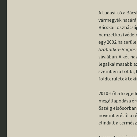
gyűjteménybő
„Rideg régés
Rólunk írták
– Pillanatkép
Állandó kiállí
A Ludasi-tó a Bác
éves szegedi
régészképzé
vármegyék határán
történetéből
Egyetemünk
Bácskai löszhátság
régészeti fel
nemzetközi védelem
Emléktáblák 
egy 2002 ha terüle
Buday Árpád 
Szabadka–Horgosi
Banner János
tiszteletére
sávjában. A két na
legalkalmasabb az
Szemelvénye
szemben a többi, 
tanszékünk
földterületek teki
történetéből
2010-től a Szege
III. Régészha
Országos
megállapodása ért
Konfererenci
őszéig elsősorban
novemberétől a ré
elindult a termész