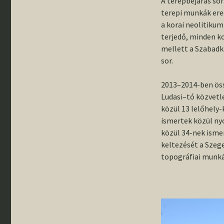
A terepbejárás sor
terepi munkák ere
a korai neolitikum
terjedő, minden k
mellett a Szabadk
sor.
2013–2014-ben össz
Ludasi–tó közvetl
közül 13 lelőhely
ismertek közül nyo
közül 34-nek isme
keltezését a Szeg
topográfiai munká