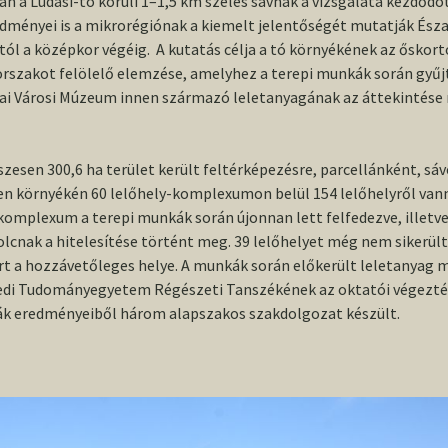
konferencia
án a Ludasi-tó körüli 1­–1,5 km széles sávnak a vizsgálata kezdődö
2013/2014. I
Wolf Mária
helyszíne, Szeged
TDK
dményei is a mikrorégiónak a kiemelt jelentőségét mutatják Ész
tól a középkor végéig. A kutatás célja a tó környékének az őskortó
Conference volume /
2013-as O
orszakot felölelő elemzése, amelyhez a terepi munkák során gyűj
Konferenciakötet
ai Városi Múzeum innen származó leletanyagának az áttekintése 
esen 300,6 ha terület került feltérképezésre, parcellánként, sáv
en környékén 60 lelőhely-komplexumon belül 154 lelőhelyről van
-komplexum a terepi munkák során újonnan lett felfedezve, illetv
lcnak a hitelesítése történt meg. 39 lelőhelyet még nem sikerült 
rt a hozzávetőleges helye. A munkák során előkerült leletanyag
edi Tudományegyetem Régészeti Tanszékének az oktatói végezték 
k eredményeiből három alapszakos szakdolgozat készült.