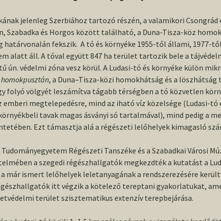
l
Komplex vizsgát tett
kutatás
hallgatók részére
Farsang
TDK
ztartás”
Konferencia
Program, abstracts / A
ek a 100
tás 2016
Kovács László
ÚNKP
2011–2013
2015
Molnár Kar
PhD
skának jelenleg Szerbiához tartozó részén, a valamikori Csongrád
Dombóvár
konferencia
Doktori
Archeometria
Ásatási lehetőségek
Tanszéki főz
2021-es O
Hadak Útján 32.
programja,
s
, Szabadka és Horgos között található, a Duna-Tisza-köz homok
abszolutóriumot
absztraktok
Kovács Szilvia
Kínai tanulmányút
2014
Takács Mel
2016
Rég
 határvonalán fekszik. A tó és környéke 1955-től állami, 1977-tő
szerzett
Dabas
adatai
Ludasi projekt
Álláslehetőség
Tanszéki kirá
2020/2021. 
 alatt áll. A tóval együtt 847 ha terület tartozik bele a tájvéde
Participants /
avatása
Kulcsár Valéria
Pap Evelin
2017
tű ún. védelmi zóna vesz körül. A Ludasi-tó és környéke külön mik
Házi védésen átesett
Bugyi
Résztvevők
és
Komplex
Hasznos linkek
Régésztalálk
2019/2020. I
 homokpusztán
, a Duna­–Tisza-közi homokhátság és a löszhátság 
geokronológiai és
filmjeink
TDK
Markó András
Rácz Rita
2018
Fokozatot szerzett
Tarpa
geofizikai
gy folyó völgyét leszámítva tágabb térségben a tó közvetlen körn
Connection to the
laboratóriumok
online conference /
 emberi megtelepedésre, mind az iható víz közelsége (Ludasi-tó 
2019-es O
fejlesztése
Csatlakozás az online
k a
Pintér-Nagy Katalin
környékbeli tavak magas ásványi só tartalmával), mind pedig a 
konferenciához
ntetében. Ezt támasztja alá a régészeti lelőhelyek kimagasló szá
2017/2018 I
Honfoglalás kori
Révész László
corpus-sorozat
Poster section /
Poszter szekció
di Tudományegyetem Régészeti Tanszéke és a Szabadkai Városi M
llgatók
2016/2017. 
Szebenyi Tamás
elmében a szegedi régészhallgatók megkezdték a kutatást a Luda
Szarmata
ája
temetkezések
Organizers / A
 a már ismert lelőhelyek leletanyagának a rendszerezésére került
2015-ös O
internetes adatbázisa
szervezők
Törőcsik István
gészhallgatók itt végzik a kötelező tereptani gyakorlatukat, a
etvédelmi terület szisztematikus extenzív terepbejárása.
2014/2015. 
A Pesti-síkság
Conference venue:
Vörös Gabriella
császárkori lakossága
Szeged / A