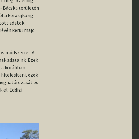
tt meg. Az eddig
I. félév
a–Bácska területén
l a kora újkorig
TDK
tött adatok
révén kerül majd
os módszerrel. A
nak adataink. Ezek
e a korábban
hitelesíteni, ezek
 meghatározását és
el. Eddigi