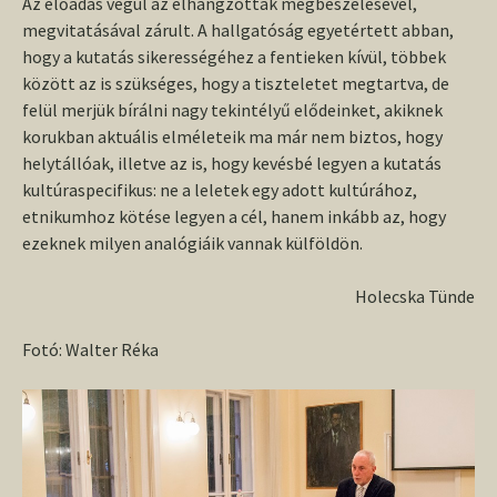
Az előadás végül az elhangzottak megbeszélésével,
megvitatásával zárult. A hallgatóság egyetértett abban,
hogy a kutatás sikerességéhez a fentieken kívül, többek
között az is szükséges, hogy a tiszteletet megtartva, de
felül merjük bírálni nagy tekintélyű elődeinket, akiknek
korukban aktuális elméleteik ma már nem biztos, hogy
helytállóak, illetve az is, hogy kevésbé legyen a kutatás
kultúraspecifikus: ne a leletek egy adott kultúrához,
etnikumhoz kötése legyen a cél, hanem inkább az, hogy
ezeknek milyen analógiáik vannak külföldön.
Holecska Tünde
Fotó: Walter Réka