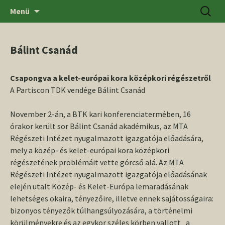
Ugrás
Keresés
SZTE BTK Régészeti Tanszék
Menü
a
tartalomhoz
Bálint Csanád
Csapongva a kelet-európai kora középkori régészetről
A Partiscon TDK vendége Bálint Csanád
November 2-án, a BTK kari konferenciatermében, 16
órakor került sor Bálint Csanád akadémikus, az MTA
Régészeti Intézet nyugalmazott igazgatója előadására,
mely a közép- és kelet-európai kora középkori
régészetének problémáit vette górcső alá. Az MTA
Régészeti Intézet nyugalmazott igazgatója előadásának
elején utalt Közép- és Kelet-Európa lemaradásának
lehetséges okaira, tényezőire, illetve ennek sajátosságaira:
bizonyos tényezők túlhangsúlyozására, a történelmi
körülményekre és az egykor széles körben vallott „a