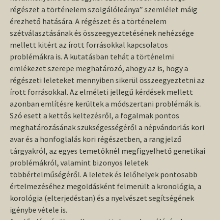
régészet a történelem szolgálóleánya” szemlélet máig
érezhető hatására. A régészet és a történelem
szétválasztásának és összeegyeztetésének nehézsége
mellett kitért az írott forrásokkal kapcsolatos
problémákra is. A kutatásban tehát a történelmi
emlékezet szerepe meghatározó, ahogy az is, hogy a
régészeti leleteket mennyiben sikerül összeegyeztetni az
írott forrásokkal. Az elméleti jellegű kérdések mellett
azonban említésre kerültek a módszertani problémák is.
Szó esett a kettős keltezésről, a fogalmak pontos
meghatározásának szükségességéről a népvándorlás kori
avar és a honfoglalás kori régészetben, a rangjelző
tárgyakról, az egyes temetőknél megfigyelhető genetikai
problémákról, valamint bizonyos leletek
többértelműségéről. A leletek és lelőhelyek pontosabb
értelmezéséhez megoldásként felmerült a kronológia, a
korológia (elterjedéstan) és a nyelvészet segítségének
igénybe vétele is.