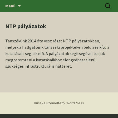
Ugrás
Keresés
SZTE BTK Régészeti Tanszék
Menü
a
tartalomhoz
NTP pályázatok
Tanszékünk 2014 óta vesz részt NTP pályázatokban,
melyek a hallgatóink tanszéki projekteken belüli és kívüli
kutatásait segítik elő. A pályázatok segítségével tudjuk
megteremteni a kutatásaikhoz elengedhetetlenül
szükséges infrastrukturális hátteret.
Büszke üzemeltető: WordPress