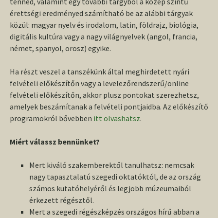
tenned, valamint egy további tárgyból a közép szintű
érettségi eredményed számítható be az alábbi tárgyak
közül: magyar nyelv és irodalom, latin, földrajz, biológia,
digitális kultúra vagy a nagy világnyelvek (angol, francia,
német, spanyol, orosz) egyike.
Ha részt veszel a tanszékünk által meghirdetett nyári
felvételi előkészítőn vagy a levelező­rendszerű/online
felvételi előkészítőn, akkor plusz pontokat szerezhetsz,
amelyek beszámítanak a felvételi pontjaidba. Az előkészítő
programokról bővebben
itt olvashatsz
.
Miért válassz bennünket?
Mert kiváló szakemberektől tanulhatsz: nemcsak
nagy tapasztalatú szegedi oktatóktól, de az ország
számos kutatóhelyéről és legjobb múzeumaiból
érkezett régésztől.
Mert a szegedi régészképzés országos hírű abban a