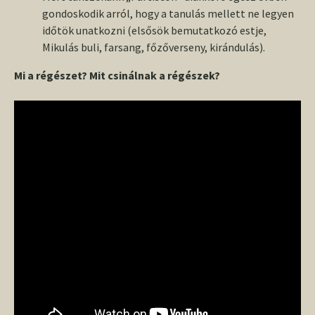
gondoskodik arról, hogy a tanulás mellett ne legyen
időtök unatkozni (elsősök bemutatkozó estje,
Mikulás buli, farsang, főzőverseny, kirándulás).
Mi a régészet? Mit csinálnak a régészek?