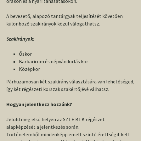
órákon és a nyári tanásatásokon.
A bevezető, alapozó tantárgyak teljesítését követően
különböző szakirányok közül válogathatsz.
Szakirányok:
Őskor
Barbaricum és népvándorlás kor
Középkor
Párhuzamosan két szakirány választására van lehetőséged,
így két régészeti korszak szakértőjévé válhatsz.
Hogyan jelentkezz hozzánk?
Jelöld meg első helyen az SZTE BTK régészet
alapképzését a jelentkezés során.
Történelemből mindenképp emelt szintű érettségit kell