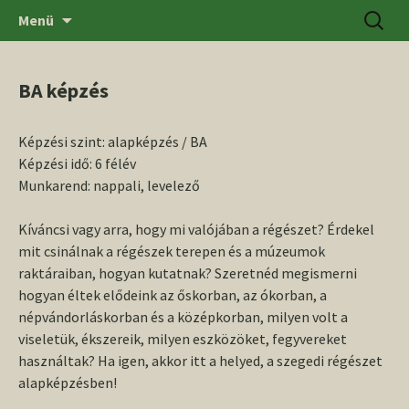
Ugrás
Keresés
SZTE BTK Régészeti Tanszék
Menü
a
tartalomhoz
BA képzés
Képzési szint: alapképzés / BA
Képzési idő: 6 félév
Munkarend: nappali, levelező
Kíváncsi vagy arra, hogy mi valójában a régészet? Érdekel
mit csinálnak a régészek terepen és a múzeumok
raktáraiban, hogyan kutatnak? Szeretnéd megismerni
hogyan éltek elődeink az őskorban, az ókorban, a
népvándorláskorban és a középkorban, milyen volt a
viseletük, ékszereik, milyen eszközöket, fegyvereket
használtak? Ha igen, akkor itt a helyed, a szegedi régészet
alapképzésben!