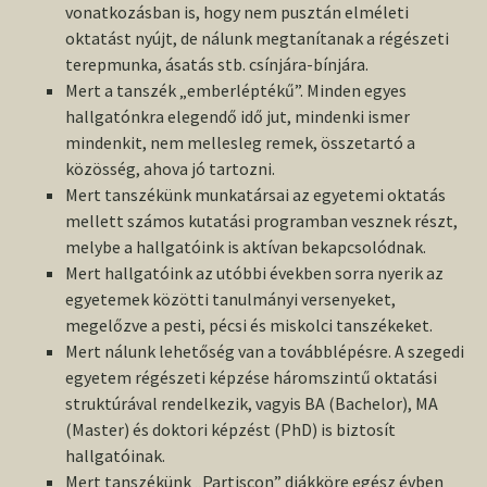
vonatkozásban is, hogy nem pusztán elméleti
oktatást nyújt, de nálunk megtanítanak a régészeti
terepmunka, ásatás stb. csínjára-bínjára.
Mert a tanszék „emberléptékű”. Minden egyes
hallgatónkra elegendő idő jut, mindenki ismer
mindenkit, nem mellesleg remek, összetartó a
közösség, ahova jó tartozni.
Mert tanszékünk munkatársai az egyetemi oktatás
mellett számos kutatási programban vesznek részt,
melybe a hallgatóink is aktívan bekapcsolódnak.
Mert hallgatóink az utóbbi években sorra nyerik az
egyetemek közötti tanulmányi versenyeket,
megelőzve a pesti, pécsi és miskolci tanszékeket.
Mert nálunk lehetőség van a továbblépésre. A szegedi
egyetem régészeti képzése háromszintű oktatási
struktúrával rendelkezik, vagyis BA (Bachelor), MA
(Master) és doktori képzést (PhD) is biztosít
hallgatóinak.
Mert tanszékünk „Partiscon” diákköre egész évben