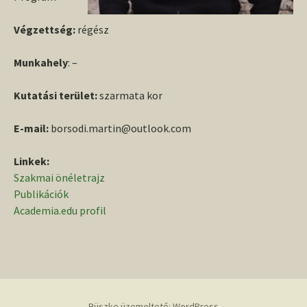
Végzettség:
régész
Munkahely
: –
Kutatási terület:
szarmata kor
E-mail:
borsodi.martin@outlook.com
Linkek:
Szakmai önéletrajz
Publikációk
Academia.edu profil
Büszke üzemeltető: WordPress