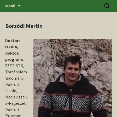
Ugrás
Keresés
SZTE BTK Régészeti Tanszék
Menü
a
tartalomhoz
Borsódi Martin
Doktori
iskola,
doktori
program:
SZTE BTK,
Történelem
tudományi
Doktori
Iskola,
Medievisztik
a-Régészet
Doktori
Program