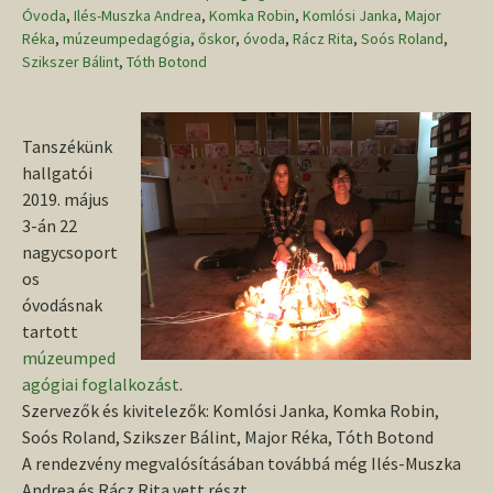
Óvoda
,
Ilés-Muszka Andrea
,
Komka Robin
,
Komlósi Janka
,
Major
Réka
,
múzeumpedagógia
,
őskor
,
óvoda
,
Rácz Rita
,
Soós Roland
,
Szikszer Bálint
,
Tóth Botond
Tanszékünk
hallgatói
2019. május
3-án 22
nagycsoport
os
óvodásnak
tartott
múzeumped
agógiai foglalkozást
.
Szervezők és kivitelezők: Komlósi Janka, Komka Robin,
Soós Roland, Szikszer Bálint, Major Réka, Tóth Botond
A rendezvény megvalósításában továbbá még Ilés-Muszka
Andrea és Rácz Rita vett részt.