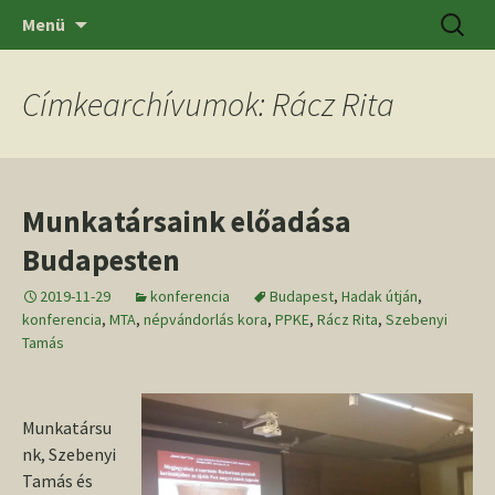
Ugrás
Keresés
SZTE BTK Régészeti Tanszék
Menü
a
tartalomhoz
Címkearchívumok: Rácz Rita
Munkatársaink előadása
Budapesten
2019-11-29
konferencia
Budapest
,
Hadak útján
,
konferencia
,
MTA
,
népvándorlás kora
,
PPKE
,
Rácz Rita
,
Szebenyi
Tamás
Munkatársu
nk, Szebenyi
Tamás és