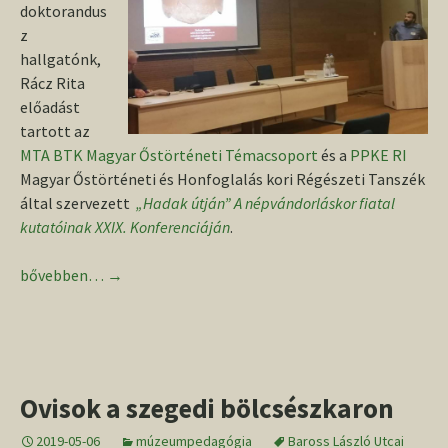
doktorandus
z
hallgatónk,
Rácz Rita
előadást
tartott az
MTA BTK Magyar Őstörténeti Témacsoport
és a
PPKE RI
Magyar Őstörténeti és Honfoglalás kori Régészeti Tanszék
által szervezett
„Hadak útján” A népvándorláskor fiatal
kutatóinak XXIX. Konferenciáján
.
Munkatársaink előadása Budapesten
bővebben…
→
Ovisok a szegedi bölcsészkaron
2019-05-06
múzeumpedagógia
Baross László Utcai