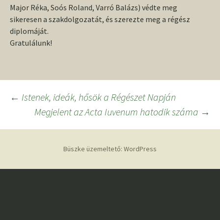
Major Réka, Soós Roland, Varró Balázs) védte meg
sikeresen a szakdolgozatát, és szerezte meg a régész
diplomáját.
Gratulálunk!
Bejegyzés
←
Istenek, ideák, hősök a Régészet Napján
Megjelent az Acta Iuvenum hatodik száma
→
navigáció
Büszke üzemeltető: WordPress