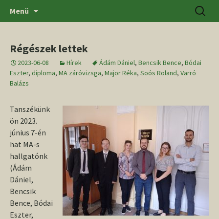
Ugrás
Keresés
SZTE BTK Régészeti Tanszék
Menü
a
tartalomhoz
Régészek lettek
2023-06-08
Hírek
Ádám Dániel
,
Bencsik Bence
,
Bódai
Eszter
,
diploma
,
MA záróvizsga
,
Major Réka
,
Soós Roland
,
Varró
Balázs
Tanszékünk
ön 2023.
június 7-én
hat MA-s
hallgatónk
(Ádám
Dániel,
Bencsik
Bence, Bódai
Eszter,