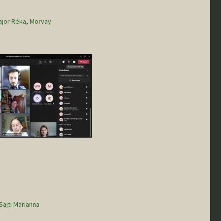
I. félév
ajor Réka
,
Morvay
TDK
Sajti Marianna