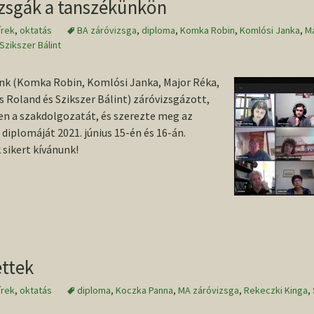
konferencia
2013/2014. I
izsgák a tanszékünkön
Wolf Mária
helyszíne, Szeged
TDK
írek
,
oktatás
BA záróvizsga
,
diploma
,
Komka Robin
,
Komlósi Janka
,
M
Conference volume /
Szikszer Bálint
2013-as O
Konferenciakötet
nk (Komka Robin, Komlósi Janka, Major Réka,
 Roland és Szikszer Bálint) záróvizsgázott,
en a szakdolgozatát, és szerezte meg az
diplomáját 2021. június 15-én és 16-án.
 sikert kívánunk!
ettek
írek
,
oktatás
diploma
,
Koczka Panna
,
MA záróvizsga
,
Rekeczki Kinga
,