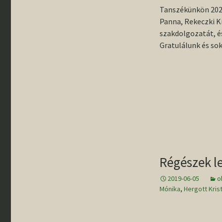
Tanszékünkön 2021
Panna, Rekeczki Ki
szakdolgozatát, é
Gratulálunk és sok
Régészek l
2019-06-05
o
Mónika
,
Hergott Kris