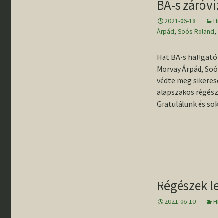
BA-s záróv
2021-06-18
H
Árpád
,
Soós Roland
,
Hat BA-s hallgató
Morvay Árpád, Soós
védte meg sikeres
alapszakos régész 
Gratulálunk és sok
Régészek l
2021-06-10
H