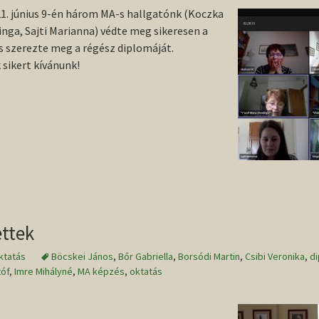
. június 9-én három MA-s hallgatónk (Koczka
nga, Sajti Marianna) védte meg sikeresen a
s szerezte meg a régész diplomáját.
 sikert kívánunk!
ettek
ktatás
Böcskei János
,
Bőr Gabriella
,
Borsódi Martin
,
Csibi Veronika
,
d
tóf
,
Imre Mihályné
,
MA képzés
,
oktatás