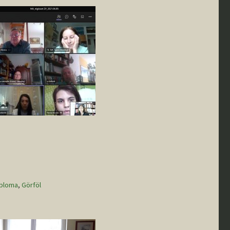
iploma
,
Görföl