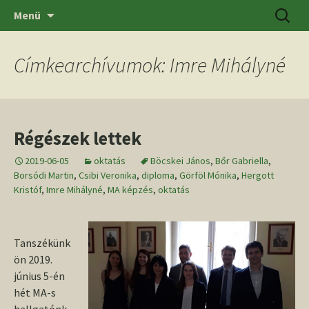
Ugrás
Keresés
SZTE BTK Régészeti Tanszék
Menü
a
tartalomhoz
Címkearchívumok: Imre Mihályné
Régészek lettek
2019-06-05
oktatás
Böcskei János
,
Bőr Gabriella
,
Borsódi Martin
,
Csibi Veronika
,
diploma
,
Görföl Mónika
,
Hergott
Kristóf
,
Imre Mihályné
,
MA képzés
,
oktatás
Tanszékünk
ön 2019.
június 5-én
hét MA-s