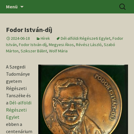
Ugrás
Keresés
SZTE BTK Régészeti Tanszék
Menü
a
tartalomhoz
Fodor István-díj
2024-06-18
Hírek
Dél-alföldi Régészeti Egylet
,
Fodor
István
,
Fodor István-díj
,
Megyesi Ákos
,
Révész László
,
Szabó
Márton
,
Szikszer Bálint
,
Wolf Mária
A Szegedi
Tudománye
gyetem
Régészeti
Tanszéke és
a
Dél-alföldi
Régészeti
Egylet
ebben a
centenárium