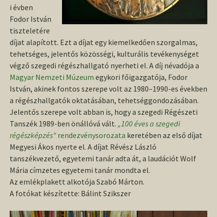
i évben
Fodor István
tiszteletére
díjat alapított. Ezt a díjat egy kiemelkedően szorgalmas,
tehetséges, jelentős közösségi, kulturális tevékenységet
végző szegedi régészhallgató nyerheti el. A díj névadója a
Magyar Nemzeti Múzeum
egykori főigazgatója, Fodor
István, akinek fontos szerepe volt az 1980–1990-es években
a régészhallgatók oktatásában, tehetséggondozásában.
Jelentős szerepe volt abban is, hogy a szegedi Régészeti
Tanszék 1989-ben önállóvá vált.
„100 éves a szegedi
régészképzés”
rendezvénysorozata
keretében az első díjat
Megyesi Ákos nyerte el. A díjat Révész László
tanszékvezető, egyetemi tanár adta át, a laudációt Wolf
Mária címzetes egyetemi tanár mondta el.
Az emlékplakett alkotója Szabó Márton.
A fotókat készítette: Bálint Szikszer