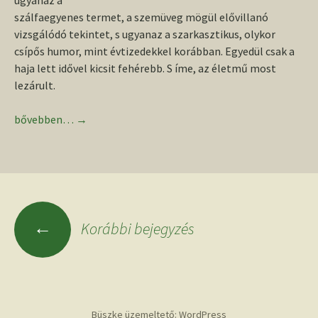
ugyanaz a
szálfaegyenes termet, a szemüveg mögül elővillanó
vizsgálódó tekintet, s ugyanaz a szarkasztikus, olykor
csípős humor, mint évtizedekkel korábban. Egyedül csak a
haja lett idővel kicsit fehérebb. S íme, az életmű most
lezárult.
Fodor István (1943–2021)
bővebben…
→
Bejegyzések
←
Korábbi bejegyzés
navigációja
Büszke üzemeltető: WordPress