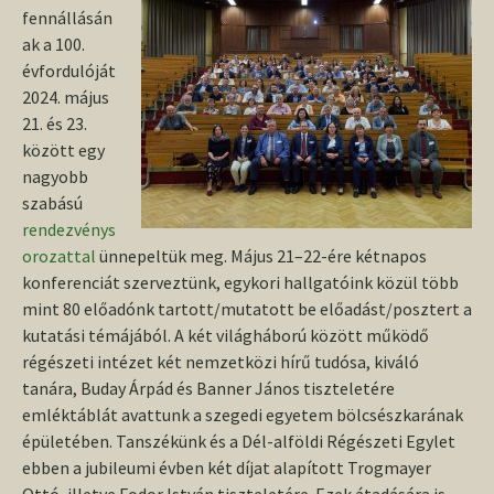
fennállásán
ak a 100.
évfordulóját
2024. május
21. és 23.
között egy
nagyobb
szabású
rendezvénys
orozattal
ünnepeltük meg. Május 21–22-ére kétnapos
konferenciát szerveztünk, egykori hallgatóink közül több
mint 80 előadónk tartott/mutatott be előadást/posztert a
kutatási témájából. A két világháború között működő
régészeti intézet két nemzetközi hírű tudósa, kiváló
tanára, Buday Árpád és Banner János tiszteletére
emléktáblát avattunk a szegedi egyetem bölcsészkarának
épületében. Tanszékünk és a Dél-alföldi Régészeti Egylet
ebben a jubileumi évben két díjat alapított Trogmayer