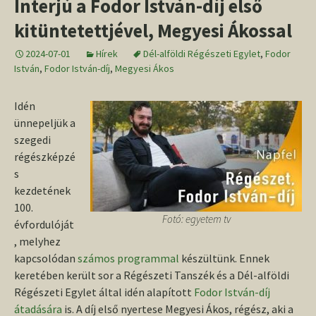
Interjú a Fodor István-díj első
kitüntetettjével, Megyesi Ákossal
2024-07-01
Hírek
Dél-alföldi Régészeti Egylet
,
Fodor
István
,
Fodor István-díj
,
Megyesi Ákos
Idén
ünnepeljük a
szegedi
régészképzé
s
kezdetének
100.
Fotó: egyetem tv
évfordulóját
, melyhez
kapcsolódan
számos programmal
készültünk. Ennek
keretében került sor a Régészeti Tanszék és a Dél-alföldi
Régészeti Egylet által idén alapított
Fodor István-díj
átadására
is. A díj első nyertese Megyesi Ákos, régész, aki a