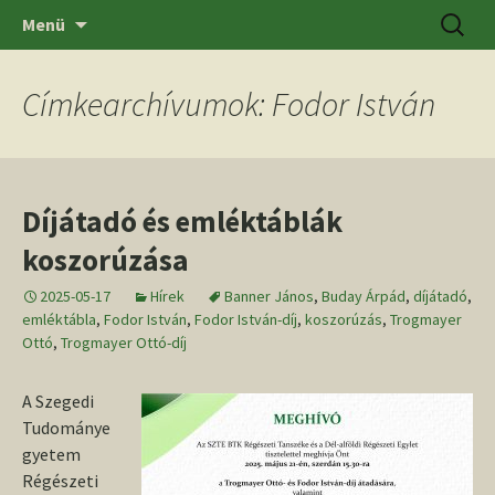
Ugrás
Keresés
SZTE BTK Régészeti Tanszék
Menü
a
tartalomhoz
Címkearchívumok: Fodor István
Díjátadó és emléktáblák
koszorúzása
2025-05-17
Hírek
Banner János
,
Buday Árpád
,
díjátadó
,
emléktábla
,
Fodor István
,
Fodor István-díj
,
koszorúzás
,
Trogmayer
Ottó
,
Trogmayer Ottó-díj
A Szegedi
Tudománye
gyetem
Régészeti