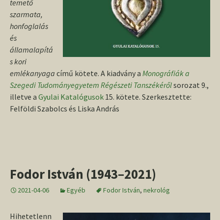
temető
szarmata,
honfoglalás
és
államalapítá
s kori
emlékanyaga
című kötete. A kiadvány a
Monográfiák a
Szegedi Tudományegyetem Régészeti Tanszékéről
sorozat 9.,
illetve a
Gyulai Katalógusok
15. kötete. Szerkesztette:
Felföldi Szabolcs és Liska András
Fodor István (1943–2021)
2021-04-06
Egyéb
Fodor István
,
nekrológ
Hihetetlenn