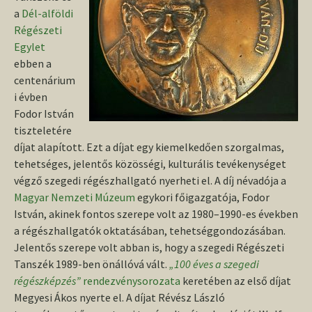
a
Dél-alföldi
Régészeti
Egylet
ebben a
centenárium
i évben
Fodor István
tiszteletére
díjat alapított. Ezt a díjat egy kiemelkedően szorgalmas,
tehetséges, jelentős közösségi, kulturális tevékenységet
végző szegedi régészhallgató nyerheti el. A díj névadója a
Magyar Nemzeti Múzeum
egykori főigazgatója, Fodor
István, akinek fontos szerepe volt az 1980–1990-es években
a régészhallgatók oktatásában, tehetséggondozásában.
Jelentős szerepe volt abban is, hogy a szegedi Régészeti
Tanszék 1989-ben önállóvá vált.
„100 éves a szegedi
régészképzés”
rendezvénysorozata
keretében az első díjat
Megyesi Ákos nyerte el. A díjat Révész László