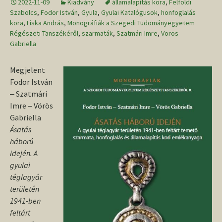
2022-11-09
Kiadvány
államalapítás kora
,
Felföldi
Szabolcs
,
Fodor István
,
Gyula
,
Gyulai Katalógusok
,
honfoglalás
kora
,
Liska András
,
Monográfiák a Szegedi Tudományegyetem
Régészeti Tanszékéről
,
szarmaták
,
Szatmári Imre
,
Vörös
Gabriella
Megjelent
Fodor István
‒ Szatmári
Imre ‒ Vörös
Gabriella
Ásatás
háború
idején. A
gyulai
téglagyár
területén
1941-ben
feltárt