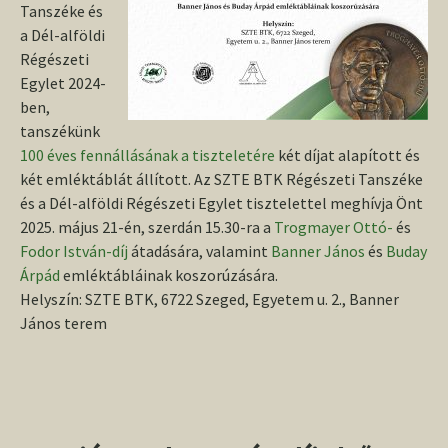
Tanszéke és
a Dél-alföldi
Régészeti
Egylet 2024-
ben,
tanszékünk
100 éves fennállásának a tiszteletére
két díjat alapított és
két emléktáblát állított. Az SZTE BTK Régészeti Tanszéke
és a Dél-alföldi Régészeti Egylet tisztelettel meghívja Önt
2025. május 21-én, szerdán 15.30-ra a
Trogmayer Ottó-
és
Fodor István-díj
átadására, valamint
Banner János
és
Buday
Árpád
emléktábláinak koszorúzására.
Helyszín: SZTE BTK, 6722 Szeged, Egyetem u. 2., Banner
János terem