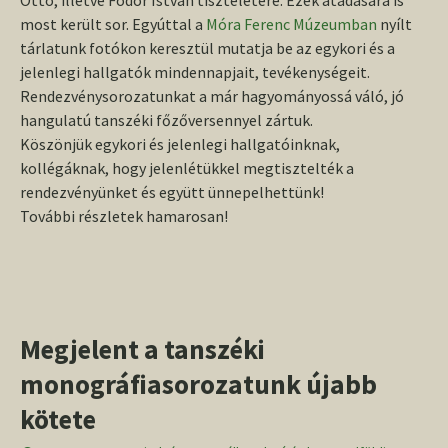
Ottó, illetve Fodor István tiszteletére. Ezek átadására is
most került sor. Egyúttal a
Móra Ferenc Múzeumban
nyílt
tárlatunk fotókon keresztül mutatja be az egykori és a
jelenlegi hallgatók mindennapjait, tevékenységeit.
Rendezvénysorozatunkat a már hagyományossá váló, jó
hangulatú tanszéki főzőversennyel zártuk.
Köszönjük egykori és jelenlegi hallgatóinknak,
kollégáknak, hogy jelenlétükkel megtisztelték a
rendezvényünket és együtt ünnepelhettünk!
További részletek hamarosan!
Megjelent a tanszéki
monográfiasorozatunk újabb
kötete