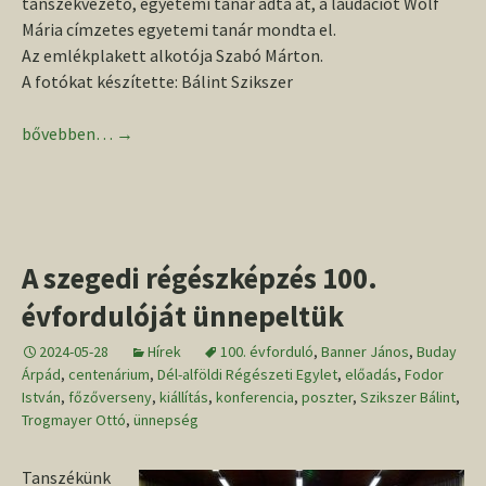
tanszékvezető, egyetemi tanár adta át, a laudációt Wolf
Mária címzetes egyetemi tanár mondta el.
Az emlékplakett alkotója Szabó Márton.
A fotókat készítette: Bálint Szikszer
Fodor István-díj
bővebben…
→
A szegedi régészképzés 100.
évfordulóját ünnepeltük
2024-05-28
Hírek
100. évforduló
,
Banner János
,
Buday
Árpád
,
centenárium
,
Dél-alföldi Régészeti Egylet
,
előadás
,
Fodor
István
,
főzőverseny
,
kiállítás
,
konferencia
,
poszter
,
Szikszer Bálint
,
Trogmayer Ottó
,
ünnepség
Tanszékünk