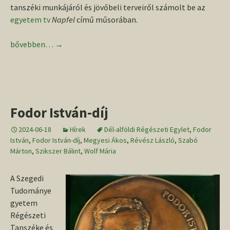
tanszéki munkájáról és jövőbeli terveiről számolt be az
egyetem tv
Napfel
című műsorában.
Interjú a Fodor István-díj első kitüntetettjével, Megyesi Ákossa
bővebben…
→
Fodor István-díj
2024-06-18
Hírek
Dél-alföldi Régészeti Egylet
,
Fodor
István
,
Fodor István-díj
,
Megyesi Ákos
,
Révész László
,
Szabó
Márton
,
Szikszer Bálint
,
Wolf Mária
A Szegedi
Tudománye
gyetem
Régészeti
Tanszéke és