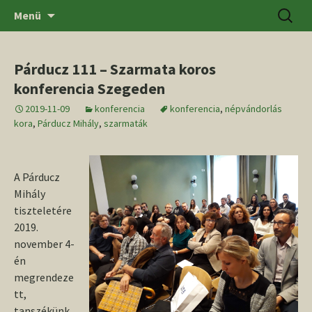
Ugrás
Keresés
SZTE BTK Régészeti Tanszék
Menü
a
tartalomhoz
Párducz 111 – Szarmata koros
konferencia Szegeden
2019-11-09
konferencia
konferencia
,
népvándorlás
kora
,
Párducz Mihály
,
szarmaták
A Párducz
Mihály
tiszteletére
2019.
november 4-
én
megrendeze
tt,
tanszékünk