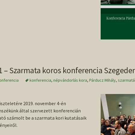
konferencia
2013/2014. I
Wolf Mária
helyszíne, Szeged
TDK
Conference volume /
2013-as O
Konferenciakötet
1 – Szarmata koros konferencia Szegede
onferencia
konferencia
,
népvándorlás kora
,
Párducz Mihály
,
szarmatá
tiszteletére 2019. november 4-én
székünk által szervezett konferencián
ó számolt be a szarmata kori kutatásaik
ényeiről.