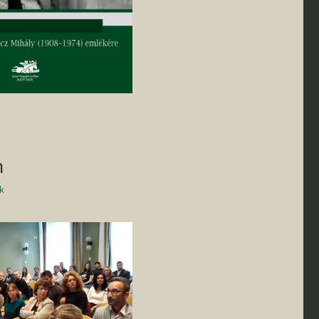
I. félév
TDK
n
k