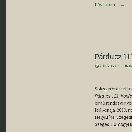
Párducz 111 – Sza
bővebben…
→
Párducz 11
2019-10-25
k
Sok szeretettel m
Párducz 111. Konfe
című rendezvényér
Időpontja: 2019. n
Helyszíne: Szeged
Szeged, Somogyi ut