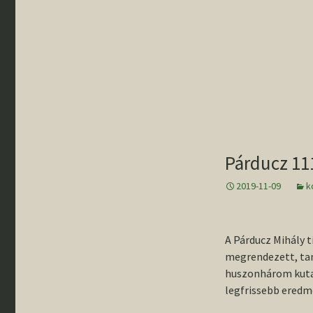
Párducz 11
2019-11-09
k
A Párducz Mihály 
megrendezett, tan
huszonhárom kutat
legfrissebb eredm