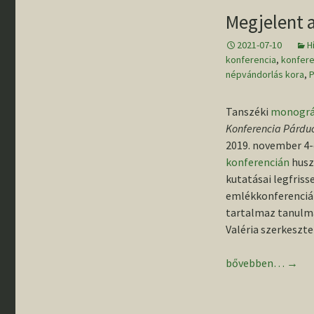
gyűjteménybő
„Rideg régés
Megjelent a
Rólunk írták
– Pillanatkép
Állandó kiállí
éves szegedi
régészképzé
2021-07-10
H
történetéből
konferencia
Egyetemünk
,
konfere
régészeti fel
népvándorlás kora
,
P
Emléktáblák 
Buday Árpád 
Tanszéki
monográ
Banner János
tiszteletére
Konferencia Párdu
2019. november 4-
Szemelvénye
konferencián
husz
tanszékünk
kutatásai legfriss
történetéből
emlékkonferencián
tartalmaz tanulmá
III. Régészha
Országos
Valéria szerkeszte
Konfererenci
Megjelent a Párduc
bővebben…
→