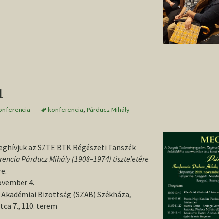
rmata koros konferencia Szegeden
1
onferencia
konferencia
,
Párducz Mihály
eghívjuk az SZTE BTK Régészeti Tanszék
rencia Párducz Mihály (1908–1974) tiszteletére
e.
ovember 4.
i Akadémiai Bizottság (SZAB) Székháza,
ca 7., 110. terem