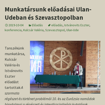
Munkatársunk előadásai Ulan-
Udeban és Szevasztopolban
2019-10-04
Előadás
előadás
,
Istvánovits Eszter
,
konferencia
,
Kulcsár Valéria
,
Szevasztopol
,
Ulan-Ude
Tanszékünk
munkatársa,
Kulcsár
Valéria és
Istvánovits
Eszter
előadást
tartottak
A
szarmata
régészet és történet problémái 10.
és az
Eurázsia nomádok
birodalmai a régészeti és interdiszciplináris kutatások