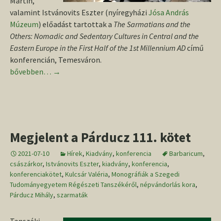
Martin,
valamint Istvánovits Eszter (nyíregyházi
Jósa András
Múzeum
) előadást tartottak a
The Sarmatians and the
Others: Nomadic and Sedentary Cultures in Central and the
Eastern Europe in the First Half of the 1st Millennium AD
című
konferencián, Temesváron.
Munkatársaink konferencián vettek részt Temesváron
bővebben…
→
Megjelent a Párducz 111. kötet
2021-07-10
Hírek
,
Kiadvány
,
konferencia
Barbaricum
,
császárkor
,
Istvánovits Eszter
,
kiadvány
,
konferencia
,
konferenciakötet
,
Kulcsár Valéria
,
Monográfiák a Szegedi
Tudományegyetem Régészeti Tanszékéről
,
népvándorlás kora
,
Párducz Mihály
,
szarmaták