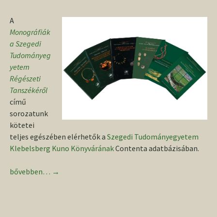
A
Monográfiák
a Szegedi
Tudományeg
yetem
Régészeti
Tanszékéről
című
sorozatunk
kötetei
teljes egészében elérhetők a
Szegedi Tudományegyetem
Klebelsberg Kuno Könyvárának
Contenta adatbázisában.
Tanszéki sorozatunk kötetei a világhálón
bővebben…
→