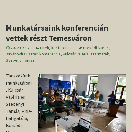
Munkatársaink konferencián
vettek részt Temesváron
2022-07-07
Hírek
,
konferencia
Borsódi Martin
,
Istvánovits Eszter
,
konferencia
,
Kulcsár Valéria
,
szarmaták
,
Szebenyi Tamás
Tanszékünk
munkatársai
, Kulcsár
Valéria és
Szebenyi
Tamás, PhD-
hallgatója,
Borsódi