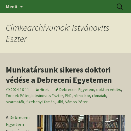
Ugrás
Keresés
SZTE BTK Régészeti Tanszék
Menü
a
tartalomhoz
Címkearchívumok: Istvánovits
Eszter
Munkatársunk sikeres doktori
védése a Debreceni Egyetemen
2024-10-11
Hírek
Debreceni Egyetem
,
doktori védés
,
Forisek Péter
,
Istvánovits Eszter
,
PhD
,
római kor
,
rómaiak
,
szarmaták
,
Szebenyi Tamás
,
Üllő
,
Vámos Péter
A
Debreceni
Egyetem