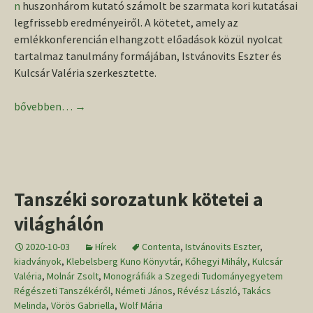
n
huszonhárom kutató számolt be szarmata kori kutatásai
legfrissebb eredményeiről. A kötetet, amely az
emlékkonferencián elhangzott előadások közül nyolcat
tartalmaz tanulmány formájában, Istvánovits Eszter és
Kulcsár Valéria szerkesztette.
Megjelent a Párducz 111. kötet
bővebben…
→
Tanszéki sorozatunk kötetei a
világhálón
2020-10-03
Hírek
Contenta
,
Istvánovits Eszter
,
kiadványok
,
Klebelsberg Kuno Könyvtár
,
Kőhegyi Mihály
,
Kulcsár
Valéria
,
Molnár Zsolt
,
Monográfiák a Szegedi Tudományegyetem
Régészeti Tanszékéről
,
Németi János
,
Révész László
,
Takács
Melinda
,
Vörös Gabriella
,
Wolf Mária