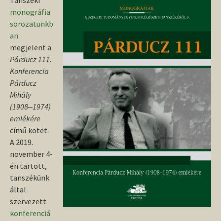
Tanszéki
monográfia
sorozatunkb
an
megjelent a
Párducz 111.
Konferencia
Párducz
Mihály
(1908‒1974)
emlékére
című kötet.
A 2019.
november 4-
én tartott,
tanszékünk
által
szervezett
konferenciá