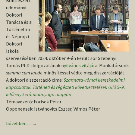
Bölcsészett
udományi
Doktori
Tanácsa és a
Történelmi
és Néprajzi
Doktori
Iskola
szervezésében 2024. október 9-én került sor Szebenyi
Tamás PhD-dolgozatának
nyilvános vitájára
. Munkatársunk
summa cum laude
minősítéssel védte meg disszertációját.
A doktori disszertáció címe:
Szarmata–római kereskedelmi
kapcsolatok. Történeti és régészeti következtetések Üllő 5–9.
lelőhely kerámiaanyaga alapján
Témavezető: Forisek Péter
Opponensek: Istvánovits Eszter, Vámos Péter
Munkatársunk sikeres doktori védése a Debreceni Egyetemen
bővebben…
→