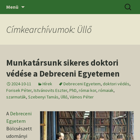
Ugrás
Keresés
SZTE BTK Régészeti Tanszék
Menü
a
tartalomhoz
Címkearchívumok: Üllő
Munkatársunk sikeres doktori
védése a Debreceni Egyetemen
2024-10-11
Hírek
Debreceni Egyetem
,
doktori védés
,
Forisek Péter
,
Istvánovits Eszter
,
PhD
,
római kor
,
rómaiak
,
szarmaták
,
Szebenyi Tamás
,
Üllő
,
Vámos Péter
A
Debreceni
Egyetem
Bölcsészett
udományi