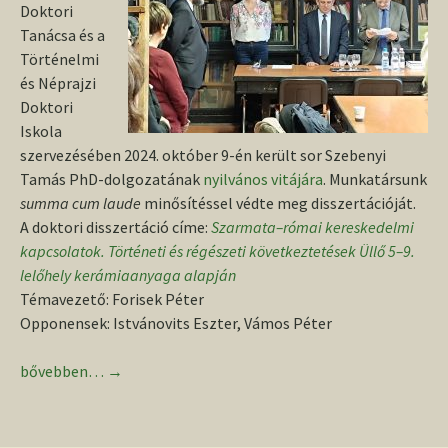
Doktori
Tanácsa és a
Történelmi
és Néprajzi
Doktori
Iskola
szervezésében 2024. október 9-én került sor Szebenyi
Tamás PhD-dolgozatának
nyilvános vitájára
. Munkatársunk
summa cum laude
minősítéssel védte meg disszertációját.
A doktori disszertáció címe:
Szarmata–római kereskedelmi
kapcsolatok. Történeti és régészeti következtetések Üllő 5–9.
lelőhely kerámiaanyaga alapján
Témavezető: Forisek Péter
Opponensek: Istvánovits Eszter, Vámos Péter
Munkatársunk sikeres doktori védése a Debreceni Egyetemen
bővebben…
→