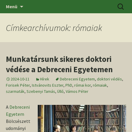
Ugrás
Keresés
SZTE BTK Régészeti Tanszék
Menü
a
tartalomhoz
Címkearchívumok: rómaiak
Munkatársunk sikeres doktori
védése a Debreceni Egyetemen
2024-10-11
Hírek
Debreceni Egyetem
,
doktori védés
,
Forisek Péter
,
Istvánovits Eszter
,
PhD
,
római kor
,
rómaiak
,
szarmaták
,
Szebenyi Tamás
,
Üllő
,
Vámos Péter
A
Debreceni
Egyetem
Bölcsészett
udományi