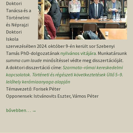
Doktori
Tanácsa és a
Történelmi
és Néprajzi
Doktori
Iskola
szervezésében 2024. október 9-én került sor Szebenyi
Tamás PhD-dolgozatának
nyilvános vitájára
. Munkatársunk
summa cum laude
minősítéssel védte meg disszertációját.
A doktori disszertáció címe:
Szarmata–római kereskedelmi
kapcsolatok. Történeti és régészeti következtetések Üllő 5–9.
lelőhely kerámiaanyaga alapján
Témavezető: Forisek Péter
Opponensek: Istvánovits Eszter, Vámos Péter
Munkatársunk sikeres doktori védése a Debreceni Egyetemen
bővebben…
→