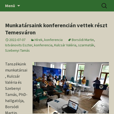
Ugrás
Keresés
SZTE BTK Régészeti Tanszék
Menü
a
tartalomhoz
Munkatársaink konferencián vettek részt
Temesváron
2022-07-07
Hírek
,
konferencia
Borsódi Martin
,
Istvánovits Eszter
,
konferencia
,
Kulcsár Valéria
,
szarmaták
,
Szebenyi Tamás
Tanszékünk
munkatársai
, Kulcsár
Valéria és
Szebenyi
Tamás, PhD-
hallgatója,
Borsódi
Martin,