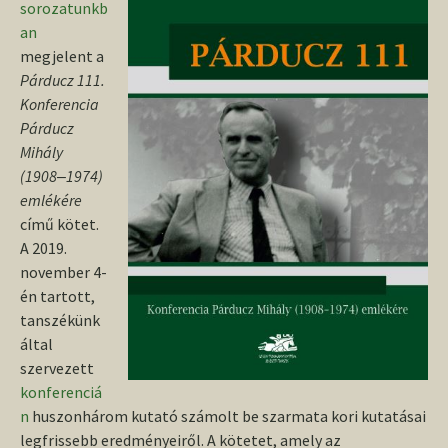
sorozatunkb
an
megjelent a
Párducz 111.
Konferencia
Párducz
Mihály
(1908‒1974)
emlékére
című kötet.
A 2019.
november 4-
én tartott,
tanszékünk
által
szervezett
konferenciá
n
huszonhárom kutató számolt be szarmata kori kutatásai
legfrissebb eredményeiről. A kötetet, amely az