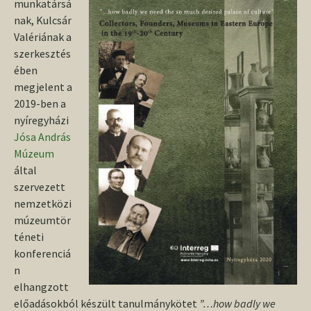
munkatársá
nak, Kulcsár
Valériának a
szerkesztés
ében
megjelent a
2019-ben a
nyíregyházi
Jósa András
Múzeum
által
szervezett
nemzetközi
múzeumtör
téneti
konferenciá
n
elhangzott
előadásokból készült tanulmánykötet
”…how badly we