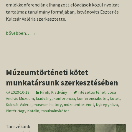
emlékkonferencián elhangzott előadások közül nyolcat
tartalmaz tanulmány formájában, Istvánovits Eszter és
Kulcsár Valéria szerkesztette.
Megjelent a Párducz 111. kötet
bővebben…
→
Múzeumtörténeti kötet
munkatársunk szerkesztésében
2020-10-18
Hírek
,
Kiadvány
intézettörténet
,
Jósa
András Múzeum
,
kiadvány
,
konferencia
,
konferenciakötet
,
kötet
,
Kulcsár Valéria
,
museum history
,
múzeumtörténet
,
Nyíregyháza
,
Pintér-Nagy Katalin
,
tanulmánykötet
Tanszékünk