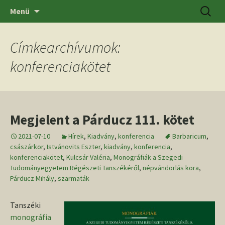
Ugrás
Keresés
SZTE BTK Régészeti Tanszék
Menü
a
tartalomhoz
Címkearchívumok:
konferenciakötet
Megjelent a Párducz 111. kötet
2021-07-10
Hírek
,
Kiadvány
,
konferencia
Barbaricum
,
császárkor
,
Istvánovits Eszter
,
kiadvány
,
konferencia
,
konferenciakötet
,
Kulcsár Valéria
,
Monográfiák a Szegedi
Tudományegyetem Régészeti Tanszékéről
,
népvándorlás kora
,
Párducz Mihály
,
szarmaták
Tanszéki
monográfia