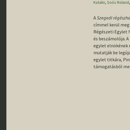
Katalin
gyűjteménybő
,
Soós Roland
„Rideg régés
Rólunk írták
– Pillanatkép
Állandó kiállí
éves szegedi
A
Szegedi régészh
régészképzé
történetéből
címmel kerül megr
Egyetemünk
régészeti fel
Régészeti Egylet
Emléktáblák 
és beszámolója. A 
Buday Árpád 
egylet elnökének 
Banner János
tiszteletére
mutatják be legúj
egylet titkára, Pi
Szemelvénye
támogatásból meg
tanszékünk
történetéből
III. Régészha
Országos
Konfererenci