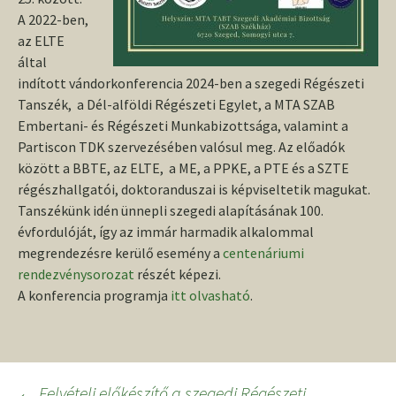
A 2022-ben,
az ELTE
által
indított vándorkonferencia 2024-ben a szegedi Régészeti
Tanszék, a Dél-alföldi Régészeti Egylet, a MTA SZAB
Embertani- és Régészeti Munkabizottsága, valamint a
Partiscon TDK szervezésében valósul meg. Az előadók
között a BBTE, az ELTE, a ME, a PPKE, a PTE és a SZTE
régészhallgatói, doktoranduszai is képviseltetik magukat.
Tanszékünk idén ünnepli szegedi alapításának 100.
évfordulóját, így az immár harmadik alkalommal
megrendezésre kerülő esemény a
centenáriumi
rendezvénysorozat
részét képezi.
A konferencia programja
itt olvasható
.
Bejegyzés
←
Felvételi előkészítő a szegedi Régészeti