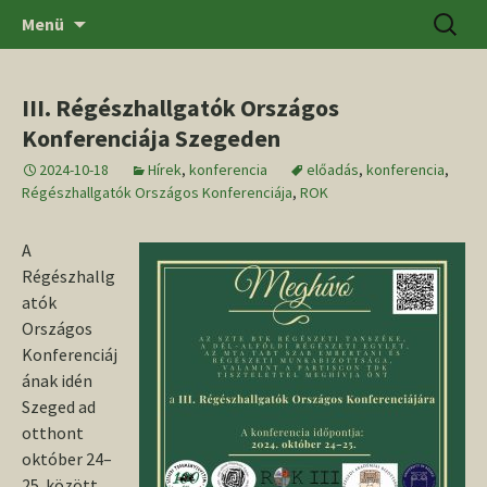
Ugrás
Keresés
SZTE BTK Régészeti Tanszék
Menü
a
tartalomhoz
III. Régészhallgatók Országos
Konferenciája Szegeden
2024-10-18
Hírek
,
konferencia
előadás
,
konferencia
,
Régészhallgatók Országos Konferenciája
,
ROK
A
Régészhallg
atók
Országos
Konferenciáj
ának idén
Szeged ad
otthont
október 24–
25. között.