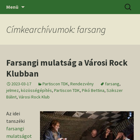
Ugrás
Keresés
SZTE BTK Régészeti Tanszék
Menü
a
tartalomhoz
Címkearchívumok: farsang
Farsangi mulatság a Városi Rock
Klubban
2023-03-17
Partiscon TDK
,
Rendezvény
farsang
,
jelmez
,
közösségépítés
,
Partiscon TDK
,
Pikó Bettina
,
Szikszer
Bálint
,
Városi Rock Klub
Az idei
tanszéki
farsangi
mulatságot