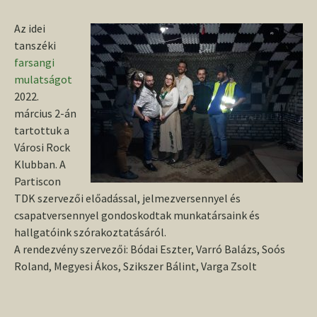
Az idei
tanszéki
farsangi
mulatságot
2022.
március 2-án
tartottuk a
Városi Rock
Klubban. A
Partiscon
TDK szervezői előadással, jelmezversennyel és
csapatversennyel gondoskodtak munkatársaink és
hallgatóink szórakoztatásáról.
A rendezvény szervezői: Bódai Eszter, Varró Balázs, Soós
Roland, Megyesi Ákos, Szikszer Bálint, Varga Zsolt