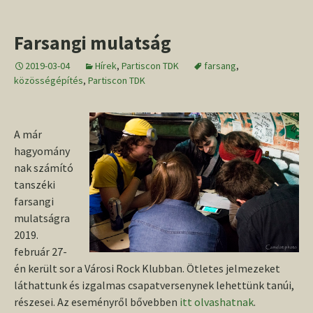
Farsangi mulatság
2019-03-04
Hírek
,
Partiscon TDK
farsang
,
közösségépítés
,
Partiscon TDK
A már
hagyomány
nak számító
tanszéki
farsangi
mulatságra
2019.
február 27-
én került sor a Városi Rock Klubban. Ötletes jelmezeket
láthattunk és izgalmas csapatversenynek lehettünk tanúi,
részesei. Az eseményről bővebben
itt olvashatnak
.