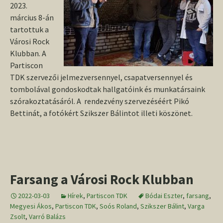
2023.
március 8-án
tartottuk a
Városi Rock
Klubban. A
Partiscon
TDK szervezői jelmezversennyel, csapatversennyel és
tombolával gondoskodtak hallgatóink és munkatársaink
szórakoztatásáról. A rendezvény szervezéséért Pikó
Bettinát, a fotókért Szikszer Bálintot illeti köszönet.
Farsang a Városi Rock Klubban
2022-03-03
Hírek
,
Partiscon TDK
Bódai Eszter
,
farsang
,
Megyesi Ákos
,
Partiscon TDK
,
Soós Roland
,
Szikszer Bálint
,
Varga
Zsolt
,
Varró Balázs