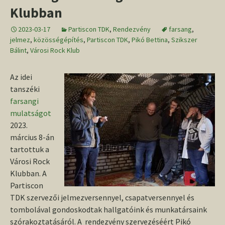
Klubban
2023-03-17
Partiscon TDK
,
Rendezvény
farsang
,
jelmez
,
közösségépítés
,
Partiscon TDK
,
Pikó Bettina
,
Szikszer
Bálint
,
Városi Rock Klub
Az idei
tanszéki
farsangi
mulatságot
2023.
március 8-án
tartottuk a
Városi Rock
Klubban. A
Partiscon
TDK szervezői jelmezversennyel, csapatversennyel és
tombolával gondoskodtak hallgatóink és munkatársaink
szórakoztatásáról. A rendezvény szervezéséért Pikó