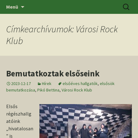
Ugrás
Keresés
SZTE BTK Régészeti Tanszék
Menü
a
tartalomhoz
Címkearchívumok: Városi Rock
Klub
Bemutatkoztak elsőseink
2023-12-17
Hírek
elsőéves hallgatók
,
elsősök
bemutatkozása
,
Pikó Bettina
,
Városi Rock Klub
Elsős
régészhallg
atóink
„hivatalosan
” is