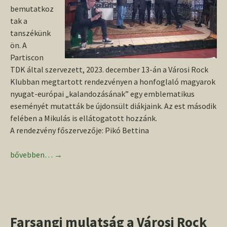
bemutatkoz
tak a
tanszékünk
ön. A
Partiscon
TDK által szervezett, 2023. december 13-án a Városi Rock
Klubban megtartott rendezvényen a honfoglaló magyarok
nyugat-európai „kalandozásának” egy emblematikus
eseményét mutatták be újdonsült diákjaink. Az est második
felében a Mikulás is ellátogatott hozzánk.
A rendezvény főszervezője: Pikó Bettina
Bemutatkoztak elsőseink
bővebben…
→
Farsangi mulatság a Városi Rock