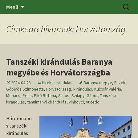
Ugrás
Keresés
SZTE BTK Régészeti Tanszék
Menü
a
tartalomhoz
Címkearchívumok: Horvátország
Tanszéki kirándulás Baranya
megyébe és Horvátországba
2024-04-23
Hírek
,
kirándulás
Baranya megye
,
Eszék
,
Göblyös Szimonetta
,
Horvátország
,
kirándulás
,
Kulcsár Valéria
,
Mohács
,
Pécs
,
Pikó Bettina
,
Siklós
,
Szilágyi Gábor
,
Tanszéki
kirándulás
,
tanulmányi kirándulás
,
Vinkovci
,
Vučedol
Háromnapo
s tanszéki
kirándulás