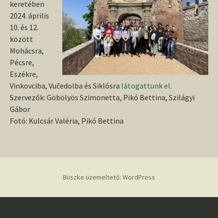
keretében
2024. április
10. és 12.
között
Mohácsra,
Pécsre,
Eszékre,
Vinkovciba, Vučedolba és Siklósra
látogattunk el
.
Szervezők: Göbölyös Szimonetta, Pikó Bettina, Szilágyi
Gábor
Fotó: Kulcsár Valéria, Pikó Bettina
Büszke üzemeltető: WordPress