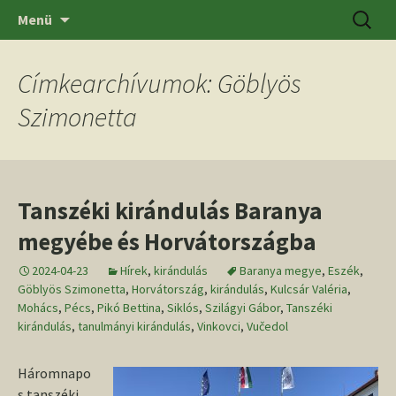
Ugrás
Keresés
SZTE BTK Régészeti Tanszék
Menü
a
tartalomhoz
Címkearchívumok: Göblyös
Szimonetta
Tanszéki kirándulás Baranya
megyébe és Horvátországba
2024-04-23
Hírek
,
kirándulás
Baranya megye
,
Eszék
,
Göblyös Szimonetta
,
Horvátország
,
kirándulás
,
Kulcsár Valéria
,
Mohács
,
Pécs
,
Pikó Bettina
,
Siklós
,
Szilágyi Gábor
,
Tanszéki
kirándulás
,
tanulmányi kirándulás
,
Vinkovci
,
Vučedol
Háromnapo
s tanszéki