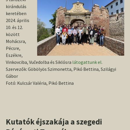
kirándulás
keretében
2024. április
10. és 12.
között
Mohácsra,
Pécsre,
Eszékre,
Vinkovciba, Vučedolba és Siklósra
látogattunk el
.
Szervezők: Göbölyös Szimonetta, Pikó Bettina, Szilágyi
Gábor
Fotó: Kulcsár Valéria, Pikó Bettina
Kutatók éjszakája a szegedi