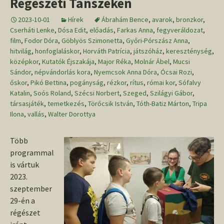
Régészeti Tanszéken
2023-10-01
Hírek
Ábrahám Bence
,
avarok
,
bronzkor
,
Cserháti Lenke
,
Dósa Edit
,
előadás
,
Farkas Anna
,
fegyveráldozat
,
film
,
Fodor Dóra
,
Göblyös Szimonetta
,
Győri-Pórszász Anna
,
hitvilág
,
honfoglaláskor
,
Horváth Patrícia
,
játszóház
,
kereszténység
,
középkor
,
Kutatók Éjszakája
,
Major Réka
,
Molnár Ábel
,
Mucsi
Sándor
,
népvándorlás kora
,
Nyemcsok Anna Dóra
,
Ócsai Rozi
,
őskor
,
Pikó Bettina
,
pogányság
,
rézkor
,
rítus
,
római kor
,
Sófalvy
Katalin
,
Soós Roland
,
Szécsi Norbert
,
Szeged
,
Szilágyi Gábor
,
társasjáték
,
temetkezés
,
Törőcsik István
,
Tóth-Batiz Márton
,
Tripa
Ilona
,
vallás
,
Walter Dorottya
Több
programmal
is vártuk
2023.
szeptember
29-én a
régészet