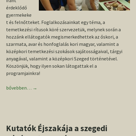
iránt
érdeklődő
gyermekeke
t és felnőtteket. Foglalkozásainkat egy téma, a
temetkezési rítusok köré szervezetük, melynek során a
hozzánk ellátogatók megismerkedhettek az őskori, a
szarmata, avar és honfoglalás kori magyar, valamint a
középkori temetkezési szokások sajátosságaival, tárgyi
anyagával, valamint a középkori Szeged történetével.
Köszönjük, hogy ilyen sokan látogattak el a
programjainkra!
Kutatók éjszakája a szegedi Régészeti Tanszéken
bővebben…
→
Kutatók Éjszakája a szegedi