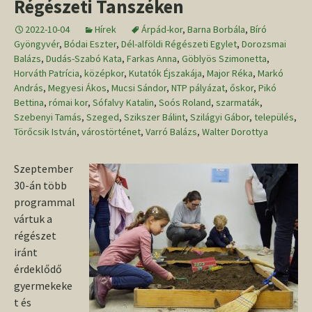
Régészeti Tanszéken
2022-10-04
Hírek
Árpád-kor
,
Barna Borbála
,
Bíró
Gyöngyvér
,
Bódai Eszter
,
Dél-alföldi Régészeti Egylet
,
Dorozsmai
Balázs
,
Dudás-Szabó Kata
,
Farkas Anna
,
Göblyös Szimonetta
,
Horváth Patrícia
,
középkor
,
Kutatók Éjszakája
,
Major Réka
,
Markó
András
,
Megyesi Ákos
,
Mucsi Sándor
,
NTP pályázat
,
őskor
,
Pikó
Bettina
,
római kor
,
Sófalvy Katalin
,
Soós Roland
,
szarmaták
,
Szebenyi Tamás
,
Szeged
,
Szikszer Bálint
,
Szilágyi Gábor
,
település
,
Törőcsik István
,
várostörténet
,
Varró Balázs
,
Walter Dorottya
Szeptember
30-án több
programmal
vártuk a
régészet
iránt
érdeklődő
gyermekeke
t és