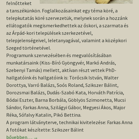
felnőtteket
a tanszékünkön. Foglalkozásainkat egy téma köré, a
telepkutatás köré szervezetük, melynek során a hozzánk
ellátogatók megismerkedhettek az őskori, a szarmata és
az Árpád-kori települések szerkezetével,
telepjelenségeivel, leletanyagával, valamint a középkori
Szeged történetével.
Programunk szervezésében és megvalósításában
munkatársaink (Kiss-Bíró Gyöngyvér, Markó András,
Szebenyi Tamás) mellett, aktívan részt vettek PhD-
hallgatóink és hallgatóink is: Törőcsik István, Walter
Dorottya, Varró Balázs, Soós Roland, Szikszer Bálint,
Dorozsmai Balázs, Dudás-Szabó Kata, Horváth Patrícia,
Bódai Eszter, Barna Borbála, Göblyös Szimonetta, Mucsi
Sándor, Farkas Anna, Szilágyi Gábor, Megyesi Ákos, Major
Réka, Sófalvy Katalin, Pikó Bettina.
A program látványterve, technikai kivitelezése: Farkas Anna
A fotókat készítette: Szikszer Bálint
Kutatók Éjszakája a szegedi Régészeti Tanszéken
bővebben…
→