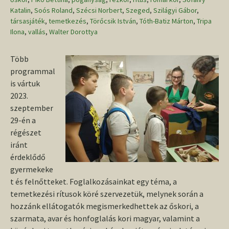
Katalin
,
Soós Roland
,
Szécsi Norbert
,
Szeged
,
Szilágyi Gábor
,
társasjáték
,
temetkezés
,
Törőcsik István
,
Tóth-Batiz Márton
,
Tripa
Ilona
,
vallás
,
Walter Dorottya
Több
programmal
is vártuk
2023.
szeptember
29-én a
régészet
iránt
érdeklődő
gyermekeke
t és felnőtteket. Foglalkozásainkat egy téma, a
temetkezési rítusok köré szervezetük, melynek során a
hozzánk ellátogatók megismerkedhettek az őskori, a
szarmata, avar és honfoglalás kori magyar, valamint a