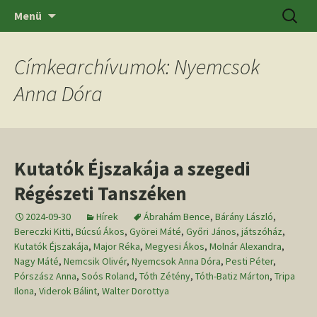
Ugrás
Keresés
SZTE BTK Régészeti Tanszék
Menü
a
tartalomhoz
Címkearchívumok: Nyemcsok
Anna Dóra
Kutatók Éjszakája a szegedi
Régészeti Tanszéken
2024-09-30
Hírek
Ábrahám Bence
,
Bárány László
,
Bereczki Kitti
,
Búcsú Ákos
,
Györei Máté
,
Győri János
,
játszóház
,
Kutatók Éjszakája
,
Major Réka
,
Megyesi Ákos
,
Molnár Alexandra
,
Nagy Máté
,
Nemcsik Olivér
,
Nyemcsok Anna Dóra
,
Pesti Péter
,
Pórszász Anna
,
Soós Roland
,
Tóth Zétény
,
Tóth-Batiz Márton
,
Tripa
Ilona
,
Viderok Bálint
,
Walter Dorottya