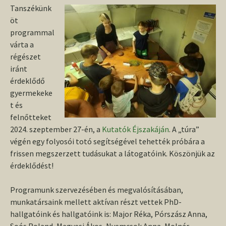
Tanszékünk
öt
programmal
várta a
régészet
iránt
érdeklődő
gyermekeke
t és
felnőtteket
2024. szeptember 27-én, a
Kutatók Éjszakáján
. A „túra”
végén egy folyosói totó segítségével tehették próbára a
frissen megszerzett tudásukat a látogatóink. Köszönjük az
érdeklődést!
Programunk szervezésében és megvalósításában,
munkatársaink mellett aktívan részt vettek PhD-
hallgatóink és hallgatóink is: Major Réka, Pórszász Anna,