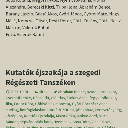
Soós Roland, Megyesi Ákos, Nyemcsok Anna, Molnár
Alexandra, Bereczki Kitti, Tripa Ilona, Ábrahám Bence,
Bárány László, Búcsú Ákos, Győri János, Györei Máté, Nagy
Máté, Nemcsik Olivér, Pesti Péter, Tóth Zétény, Tóth-Batiz
Márton, Viderok Bálint
Fotó: Viderok Bálint
Kutatók éjszakája a szegedi
Régészeti Tanszéken
2023-10-01
Hírek
Ábrahám Bence
,
avarok
,
bronzkor
,
Cserháti Lenke
,
Dósa Edit
,
előadás
,
Farkas Anna
,
fegyveráldozat
,
film
,
Fodor Dóra
,
Göblyös Szimonetta
,
Győri-Pórszász Anna
,
hitvilág
,
honfoglaláskor
,
Horváth Patrícia
,
játszóház
,
kereszténység
,
középkor
,
Kutatók Éjszakája
,
Major Réka
,
Molnár Ábel
,
Mucsi
Sándor
,
népvándorlás kora
,
Nyemcsok Anna Dóra
,
Ócsai Rozi
,
őskor
,
Pikó Bettina
,
pogányság
,
rézkor
,
rítus
,
római kor
,
Sófalvy