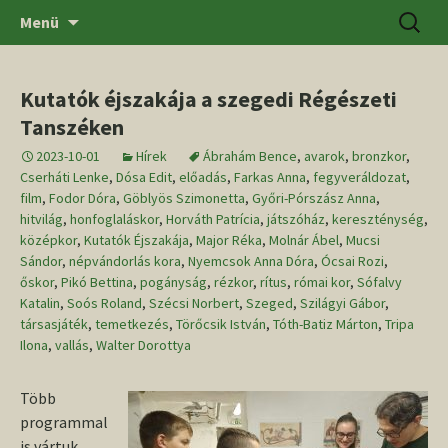
Ugrás
Keresés
SZTE BTK Régészeti Tanszék
Menü
a
tartalomhoz
Kutatók éjszakája a szegedi Régészeti
Tanszéken
2023-10-01
Hírek
Ábrahám Bence
,
avarok
,
bronzkor
,
Cserháti Lenke
,
Dósa Edit
,
előadás
,
Farkas Anna
,
fegyveráldozat
,
film
,
Fodor Dóra
,
Göblyös Szimonetta
,
Győri-Pórszász Anna
,
hitvilág
,
honfoglaláskor
,
Horváth Patrícia
,
játszóház
,
kereszténység
,
középkor
,
Kutatók Éjszakája
,
Major Réka
,
Molnár Ábel
,
Mucsi
Sándor
,
népvándorlás kora
,
Nyemcsok Anna Dóra
,
Ócsai Rozi
,
őskor
,
Pikó Bettina
,
pogányság
,
rézkor
,
rítus
,
római kor
,
Sófalvy
Katalin
,
Soós Roland
,
Szécsi Norbert
,
Szeged
,
Szilágyi Gábor
,
társasjáték
,
temetkezés
,
Törőcsik István
,
Tóth-Batiz Márton
,
Tripa
Ilona
,
vallás
,
Walter Dorottya
Több
programmal
is vártuk