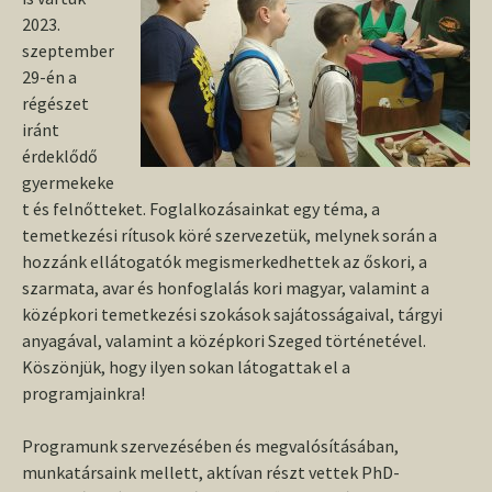
2023.
szeptember
29-én a
régészet
iránt
érdeklődő
gyermekeke
t és felnőtteket. Foglalkozásainkat egy téma, a
temetkezési rítusok köré szervezetük, melynek során a
hozzánk ellátogatók megismerkedhettek az őskori, a
szarmata, avar és honfoglalás kori magyar, valamint a
középkori temetkezési szokások sajátosságaival, tárgyi
anyagával, valamint a középkori Szeged történetével.
Köszönjük, hogy ilyen sokan látogattak el a
programjainkra!
Programunk szervezésében és megvalósításában,
munkatársaink mellett, aktívan részt vettek PhD-