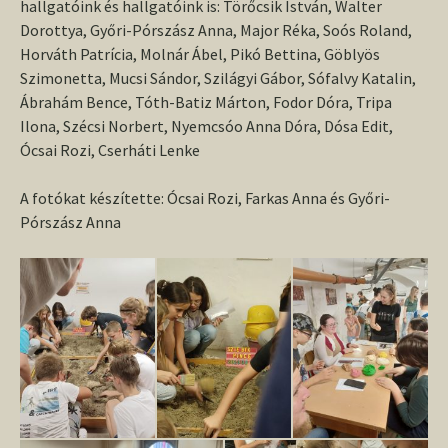
hallgatóink és hallgatóink is: Törőcsik István, Walter
Dorottya, Győri-Pórszász Anna, Major Réka, Soós Roland,
Horváth Patrícia, Molnár Ábel, Pikó Bettina, Göblyös
Szimonetta, Mucsi Sándor, Szilágyi Gábor, Sófalvy Katalin,
Ábrahám Bence, Tóth-Batiz Márton, Fodor Dóra, Tripa
Ilona, Szécsi Norbert, Nyemcsóo Anna Dóra, Dósa Edit,
Ócsai Rozi, Cserháti Lenke
A fotókat készítette: Ócsai Rozi, Farkas Anna és Győri-
Pórszász Anna