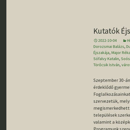
Kutatók Éj
2022-10-04
H
Dorozsmai Balázs
,
D
Éjszakája
,
Major Rék
Sófalvy Katalin
,
Soós
Törőcsik István
,
váro
Szeptember 30-án 
érdeklődő gyermek
Foglalkozásainkat
szervezetük, mely
megismerkedhettek
települések szerke
valamint a középk
Programunk szerv