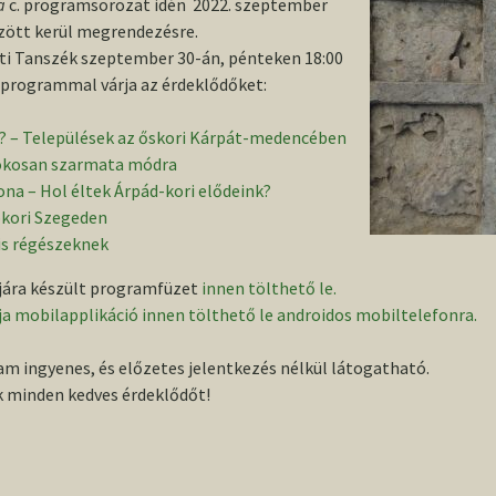
a
c. programsorozat idén 2022. szeptember
özött kerül megrendezésre.
ti Tanszék szeptember 30-án, pénteken 18:00
t programmal várja az érdeklődőket:
k? – Települések az őskori Kárpát-medencében
okosan szarmata módra
na – Hol éltek Árpád-kori elődeink?
pkori Szegeden
is régészeknek
jára készült programfüzet
innen tölthető le
.
ja mobilapplikáció innen tölthető le androidos mobiltelefonra.
m ingyenes, és előzetes jelentkezés nélkül látogatható.
k minden kedves érdeklődőt!
 a Régészeti Tanszéken