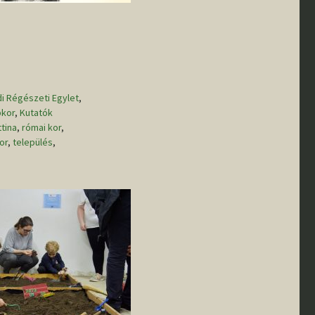
I. félév
TDK
di Régészeti Egylet
,
kor
,
Kutatók
tina
,
római kor
,
or
,
település
,