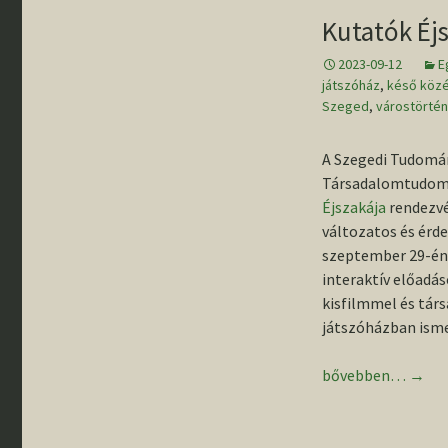
gyűjteménybő
„Rideg régés
Kutatók Éj
Rólunk írták
– Pillanatkép
Állandó kiállí
éves szegedi
régészképzé
2023-09-12
E
történetéből
játszóház
Egyetemünk
,
késő köz
régészeti fel
Szeged
,
várostörtén
Emléktáblák 
Buday Árpád 
A Szegedi Tudomá
Banner János
tiszteletére
Társadalomtudomán
Éjszakája
rendezvé
Szemelvénye
változatos és érd
tanszékünk
szeptember 29-én
történetéből
interaktív előadás
kisfilmmel és társ
III. Régészha
Országos
játszóházban isme
Konfererenci
Kutatók Éjszakája
bővebben…
→