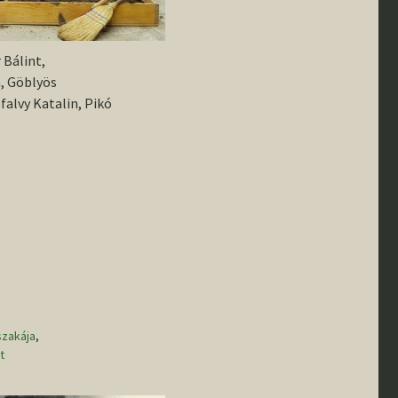
 Bálint,
a, Göblyös
falvy Katalin, Pikó
szakája
,
t