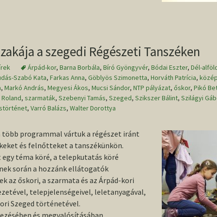
konferencia
2013/2014. I
Wolf Mária
helyszíne, Szeged
TDK
Conference volume /
2013-as O
Konferenciakötet
szakája a szegedi Régészeti Tanszéken
írek
Árpád-kor
,
Barna Borbála
,
Bíró Gyöngyvér
,
Bódai Eszter
,
Dél-alföl
udás-Szabó Kata
,
Farkas Anna
,
Göblyös Szimonetta
,
Horváth Patrícia
,
közép
a
,
Markó András
,
Megyesi Ákos
,
Mucsi Sándor
,
NTP pályázat
,
őskor
,
Pikó Bet
 Roland
,
szarmaták
,
Szebenyi Tamás
,
Szeged
,
Szikszer Bálint
,
Szilágyi Gáb
störténet
,
Varró Balázs
,
Walter Dorottya
több programmal vártuk a régészet iránt
eket és felnőtteket a tanszékünkön.
 egy téma köré, a telepkutatás köré
nek során a hozzánk ellátogatók
 az őskori, a szarmata és az Árpád-kori
zetével, telepjelenségeivel, leletanyagával,
ori Szeged történetével.
ezésében és megvalósításában