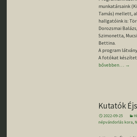
munkatársaink (Ki
Tamás) mellett, a
hallgatóink is: Tö
Dorozsmai Balázs,
Szimonetta, Mucsi 
Bettina.
A program látványt
A fotókat készítet
Kutatók Éjszakája
bővebben…
→
Kutatók Éj
2022-09-25
H
népvándorlás kora
,
N