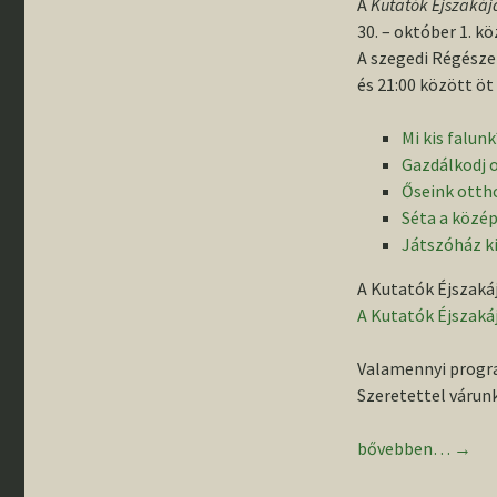
A
Kutatók Éjszakáj
30. – október 1. k
A szegedi Régésze
és 21:00 között ö
Mi kis falun
Gazdálkodj 
Őseink ottho
Séta a közé
Játszóház k
A Kutatók Éjszaká
A Kutatók Éjszaká
Valamennyi progra
Szeretettel várun
Kutatók Éjszakája
bővebben…
→