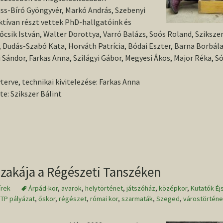
ss-Bíró Gyöngyvér, Markó András, Szebenyi
ktívan részt vettek PhD-hallgatóink és
rőcsik István, Walter Dorottya, Varró Balázs, Soós Roland, Szikszer
 Dudás-Szabó Kata, Horváth Patrícia, Bódai Eszter, Barna Borbál
Sándor, Farkas Anna, Szilágyi Gábor, Megyesi Ákos, Major Réka, Só
erve, technikai kivitelezése: Farkas Anna
te: Szikszer Bálint
 a szegedi Régészeti Tanszéken
szakája a Régészeti Tanszéken
írek
Árpád-kor
,
avarok
,
helytörténet
,
játszóház
,
középkor
,
Kutatók Éj
TP pályázat
,
őskor
,
régészet
,
római kor
,
szarmaták
,
Szeged
,
várostörténe