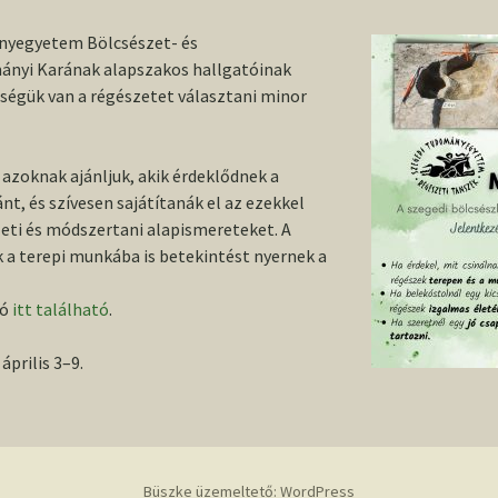
nyegyetem Bölcsészet- és
nyi Karának alapszakos hallgatóinak
őségük van a régészetet választani minor
azoknak ajánljuk, akik érdeklődnek a
ánt, és szívesen sajátítanák el az ezekkel
eti és módszertani alapismereteket. A
 a terepi munkába is betekintést nyernek a
ió
itt található
.
április 3–9.
Büszke üzemeltető: WordPress