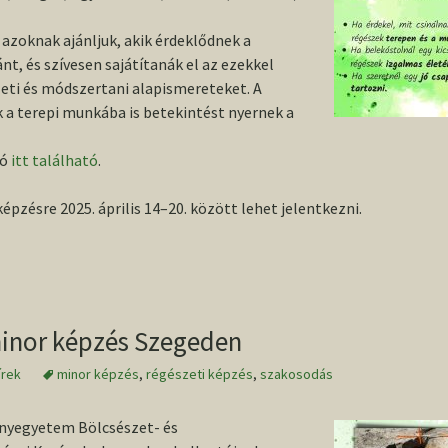
azoknak ajánljuk, akik érdeklődnek a
ánt, és szívesen sajátítanák el az ezekkel
eti és módszertani alapismereteket. A
 a terepi munkába is betekintést nyernek a
ió
itt található
.
épzésre 2025. április 14–20. között lehet jelentkezni.
inor képzés Szegeden
írek
minor képzés
,
régészeti képzés
,
szakosodás
nyegyetem Bölcsészet- és