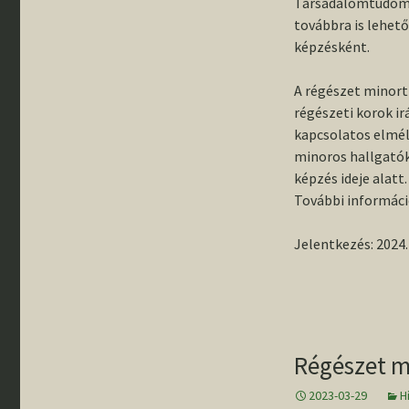
Társadalomtudomá
továbbra is lehet
képzésként.
A régészet minort 
régészeti korok ir
kapcsolatos elmél
minoros hallgatók
képzés ideje alatt.
További informác
Jelentkezés: 2024. 
Régészet m
2023-03-29
H