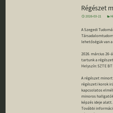
gyűjteménybő
„Rideg régés
Régészet m
Rólunk írták
– Pillanatkép
Állandó kiállí
éves szegedi
régészképzé
2026-03-21
H
történetéből
Egyetemünk
régészeti fel
A Szegedi Tudomá
Emléktáblák 
Társadalomtudomán
Buday Árpád 
Banner János
lehetőségük van a
tiszteletére
2026. március 26-á
Szemelvénye
tartunk a régésze
tanszékünk
történetéből
Helyszín: SZTE BTK
III. Régészha
A régészet minort 
Országos
régészeti korok ir
Konfererenci
kapcsolatos elmél
minoros hallgatók
képzés ideje alatt.
További informác