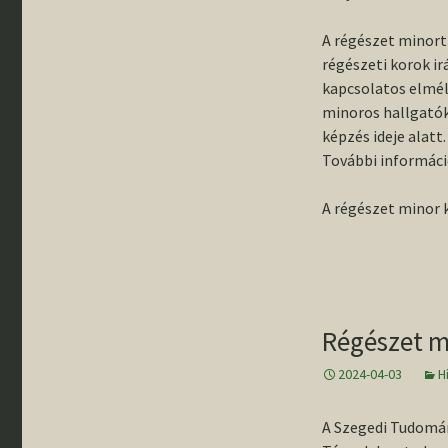
A régészet minort 
régészeti korok ir
kapcsolatos elmél
minoros hallgatók
képzés ideje alatt.
További informác
A régészet minor k
Régészet m
2024-04-03
H
A Szegedi Tudomá