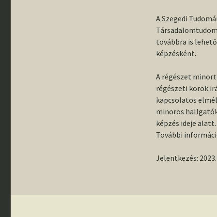
A Szegedi Tudomá
Társadalomtudomá
továbbra is lehet
képzésként.
A régészet minort 
régészeti korok ir
kapcsolatos elmél
minoros hallgatók
képzés ideje alatt.
További informác
Jelentkezés: 2023. 