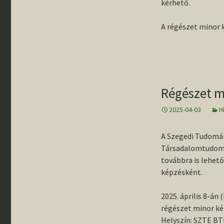
kérhető.
A régészet minor k
Régészet m
2025-04-03
H
A Szegedi Tudomá
Társadalomtudomá
továbbra is lehet
képzésként.
2025. április 8-án
régészet minor ké
Helyszín: SZTE BTK