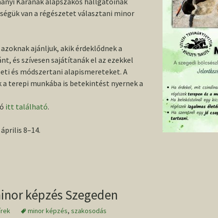
nyi Karának alapszakos hallgatóinak
őségük van a régészetet választani minor
azoknak ajánljuk, akik érdeklődnek a
ánt, és szívesen sajátítanák el az ezekkel
eti és módszertani alapismereteket. A
 a terepi munkába is betekintést nyernek a
ió
itt található
.
április 8–14.
inor képzés Szegeden
írek
minor képzés
,
szakosodás