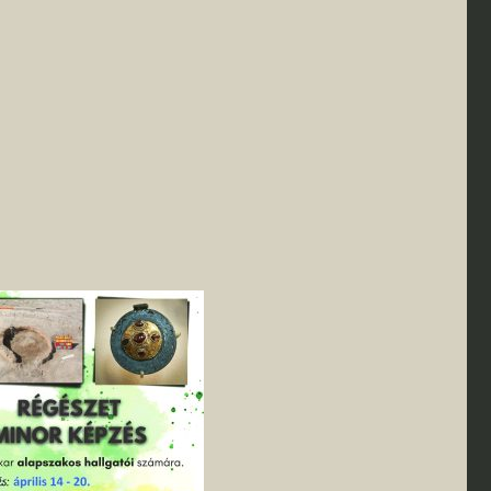
I. félév
TDK