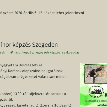
konferencia
2013/2014. I
Wolf Mária
helyszíne, Szeged
TDK
épzésre 2026. április 6–12. között lehet jelentkezni.
Conference volume /
2013-as O
Konferenciakötet
inor képzés Szegeden
írek
minor képzés
,
régészeti képzés
,
szakosodás
nyegyetem Bölcsészet- és
nyi Karának alapszakos hallgatóinak
őségük van a régészetet választani minor
 (kedden) 13.30-ról tájékoztatót tartunk a
pzésről.
, Szeged, Egyetem u. 2., 2.terem (földszint)