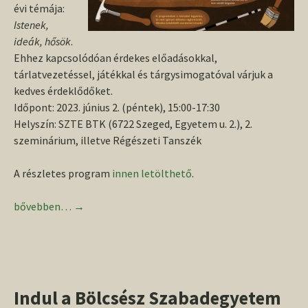
évi témája:
Istenek,
ideák, hősök
.
Ehhez kapcsolódóan érdekes előadásokkal,
tárlatvezetéssel, játékkal és tárgysimogatóval várjuk a
kedves érdeklődőket.
Időpont: 2023. június 2. (péntek), 15:00-17:30
Helyszín: SZTE BTK (6722 Szeged, Egyetem u. 2.), 2.
szeminárium, illetve Régészeti Tanszék
A részletes program
innen letölthető
.
Régészet Napja a szegedi Régészeti Tanszéken
bővebben…
→
Indul a Bölcsész Szabadegyetem