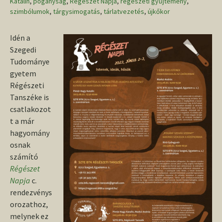
Katalin
,
pogányság
,
Régészet Napja
,
régészeti gyűjtemény
,
szimbólumok
,
tárgysimogatás
,
tárlatvezetés
,
újkőkor
Idén a
Szegedi
Tudománye
gyetem
Régészeti
Tanszéke is
csatlakozot
t a már
hagyomány
osnak
számító
Régészet
Napja
c.
rendezvénys
orozathoz,
melynek ez