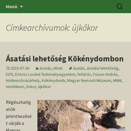
Ugrás
Keresés
SZTE BTK Régészeti Tanszék
Menü
a
tartalomhoz
Címkearchívumok: újkőkor
Ásatási lehetőség Kökénydombon
2023-07-26
ásatás
,
Hírek
ásatás
,
ásatási lehetőség
,
ELTE
,
Eötvös Loránd Tudományegyetem
,
feltárás
,
Füzesi András
,
Hódmezővásárhely
,
Kökénydomb
,
Magyar Nemzeti Múzeum
,
MNM
,
neolitikum
,
őskor
,
újkőkor
Régészhallg
atók
jelentkezésé
t várják a
Magyar