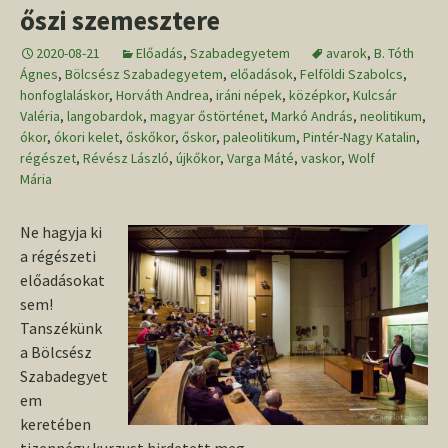
őszi szemesztere
2020-08-21
Előadás
,
Szabadegyetem
avarok
,
B. Tóth
Ágnes
,
Bölcsész Szabadegyetem
,
előadások
,
Felföldi Szabolcs
,
honfoglaláskor
,
Horváth Andrea
,
iráni népek
,
középkor
,
Kulcsár
Valéria
,
langobardok
,
magyar őstörténet
,
Markó András
,
neolitikum
,
ókor
,
ókori kelet
,
őskőkor
,
őskor
,
paleolitikum
,
Pintér-Nagy Katalin
,
régészet
,
Révész László
,
újkőkor
,
Varga Máté
,
vaskor
,
Wolf
Mária
Ne hagyja ki
a régészeti
előadásokat
sem!
Tanszékünk
a Bölcsész
Szabadegyet
em
keretében