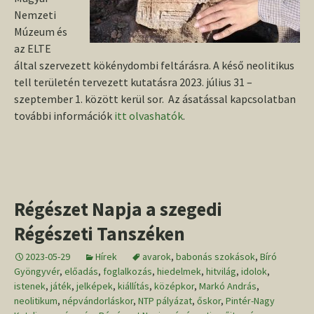
Nemzeti
Múzeum és
az ELTE
által szervezett kökénydombi feltárásra. A késő neolitikus
tell területén tervezett kutatásra 2023. július 31 –
szeptember 1. között kerül sor. Az ásatással kapcsolatban
további információk
itt olvashatók
.
Régészet Napja a szegedi
Régészeti Tanszéken
2023-05-29
Hírek
avarok
,
babonás szokások
,
Bíró
Gyöngyvér
,
előadás
,
foglalkozás
,
hiedelmek
,
hitvilág
,
idolok
,
istenek
,
játék
,
jelképek
,
kiállítás
,
középkor
,
Markó András
,
neolitikum
,
népvándorláskor
,
NTP pályázat
,
őskor
,
Pintér-Nagy