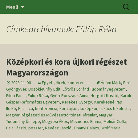
Ugrás
Keresés
SZTE BTK Régészeti Tanszék
Menü
a
tartalomhoz
Címkearchívumok: Fülöp Réka
Középkori és kora újkori régészet
Magyarországon
2023-11-06
Egyéb
,
Hírek
,
konferencia
Ádám Márk
,
Bíró
Gyöngyvér
,
Bozóki-Király Edit
,
Eötvös Loránd Tudományegyetem
,
Filep Fanni
,
Fülöp Réka
,
Győri-Pórszász Anna
,
Hergott Kristóf
,
Károli
Gáspár Református Egyetem
,
Kerekes György
,
Kerekesné Pap
Ildikó
,
Kis Luca
,
konferencia
,
kora újkor
,
középkor
,
Lukács Nikoletta
,
Magyar Régészeti és Művészettörténeti Társulat
,
Magyar
Tudomány Ünnepe
,
Megyesi Ákos
,
Meznerics Emma
,
Molnár Csilla
,
Paja László
,
poszter
,
Révész László
,
Tihanyi Balázs
,
Wolf Mária