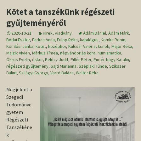
Kötet a tanszékünk régészeti
gyűjteményéről
2020-10-21
Hírek
,
Kiadvány
Ádám Dániel
,
Ádám Márk
,
Bódai Eszter
,
Farkas Anna
,
Fülöp Réka
,
katalógus
,
Komka Robin
,
Komlósi Janka
,
kötet
,
középkor
,
Kulcsár Valéria
,
kunok
,
Major Réka
,
Majzik Vivien
,
Márkus Tímea
,
népvándorlás kora
,
numizmatika
,
Ökrös Evelin
,
őskor
,
Pelőcz Judit
,
Pillér Péter
,
Pintér-Nagy Katalin
,
régészeti gyűjtemény
,
Sajti Marianna
,
Széplaki Tünde
,
Szikszer
Bálint
,
Szilágyi György
,
Varró Balázs
,
Walter Réka
Megjelent a
Szegedi
Tudománye
gyetem
Régészeti
Tanszékéne
k