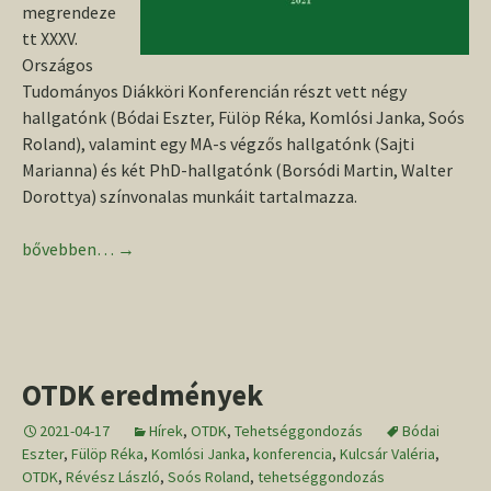
megrendeze
tt XXXV.
Országos
Tudományos Diákköri Konferencián részt vett négy
hallgatónk (Bódai Eszter, Fülöp Réka, Komlósi Janka, Soós
Roland), valamint egy MA-s végzős hallgatónk (Sajti
Marianna) és két PhD-hallgatónk (Borsódi Martin, Walter
Dorottya) színvonalas munkáit tartalmazza.
Megjelent az Acta Iuvenum 5. száma
bővebben…
→
OTDK eredmények
2021-04-17
Hírek
,
OTDK
,
Tehetséggondozás
Bódai
Eszter
,
Fülöp Réka
,
Komlósi Janka
,
konferencia
,
Kulcsár Valéria
,
OTDK
,
Révész László
,
Soós Roland
,
tehetséggondozás