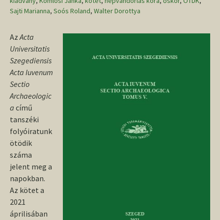
kiadvány
,
Komlósi Janka
,
kötet
,
népvándorlás kora
,
őskor
,
OTDK
,
Sajti Marianna
,
Soós Roland
,
Walter Dorottya
Az
Acta
Universitatis
Szegediensis
Acta Iuvenum
Sectio
Archaeologic
a
című
tanszéki
folyóiratunk
ötödik
száma
jelent meg a
napokban.
Az kötet a
2021
áprilisában