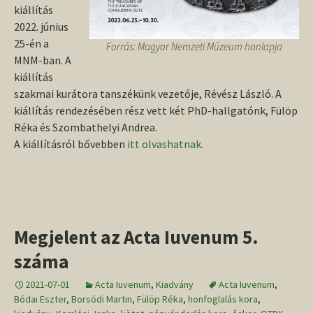
kiállítás
2022. június
25-én a
Forrás: Magyar Nemzeti Múzeum honlapja
MNM-ban. A
kiállítás
szakmai kurátora tanszékünk vezetője, Révész László. A
kiállítás rendezésében rész vett két PhD-hallgatónk, Fülöp
Réka és Szombathelyi Andrea.
A kiállításról bővebben
itt olvashatnak
.
Megjelent az Acta Iuvenum 5.
száma
2021-07-01
Acta Iuvenum
,
Kiadvány
Acta Iuvenum
,
Bódai Eszter
,
Borsódi Martin
,
Fülöp Réka
,
honfoglalás kora
,