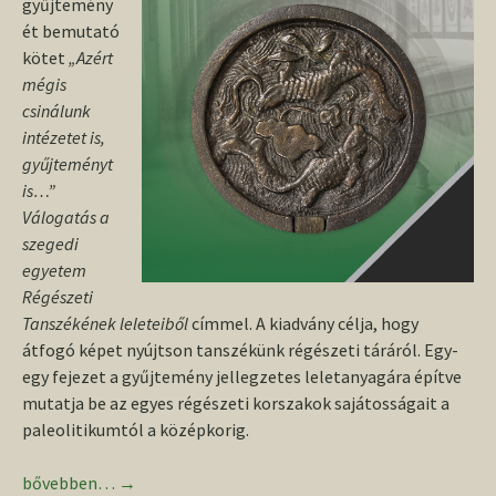
gyűjtemény
ét bemutató
kötet
„Azért
mégis
csinálunk
intézetet is,
gyűjteményt
is…”
Válogatás a
szegedi
egyetem
Régészeti
Tanszékének leleteiből
címmel. A kiadvány célja, hogy
átfogó képet nyújtson tanszékünk régészeti táráról. Egy-
egy fejezet a gyűjtemény jellegzetes leletanyagára építve
mutatja be az egyes régészeti korszakok sajátosságait a
paleolitikumtól a középkorig.
Kötet a tanszékünk régészeti gyűjteményéről
bővebben…
→