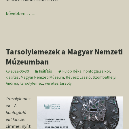
Ünnepi konferencia Révész László tiszteletére
bővebben…
→
Tarsolylemezek a Magyar Nemzeti
Múzeumban
2022-06-30
kiállítás
Fülöp Réka
,
honfoglalás kor
,
kiállítás
,
Magyar Nemzeti Múzeum
,
Révész László
,
Szombathelyi
Andrea
,
tarsolylemez
,
veretes tarsoly
Tarsolylemez
ek – A
honfoglaló
elit kincsei
címmel nyílt