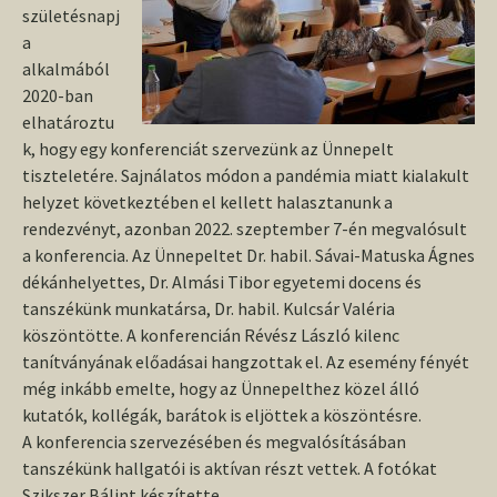
születésnapj
a
alkalmából
2020-ban
elhatároztu
k, hogy egy konferenciát szervezünk az Ünnepelt
tiszteletére. Sajnálatos módon a pandémia miatt kialakult
helyzet következtében el kellett halasztanunk a
rendezvényt, azonban 2022. szeptember 7-én megvalósult
a konferencia. Az Ünnepeltet Dr. habil. Sávai-Matuska Ágnes
dékánhelyettes, Dr. Almási Tibor egyetemi docens és
tanszékünk munkatársa, Dr. habil. Kulcsár Valéria
köszöntötte. A konferencián Révész László kilenc
tanítványának előadásai hangzottak el. Az esemény fényét
még inkább emelte, hogy az Ünnepelthez közel álló
kutatók, kollégák, barátok is eljöttek a köszöntésre.
A konferencia szervezésében és megvalósításában
tanszékünk hallgatói is aktívan részt vettek. A fotókat
Szikszer Bálint készítette.