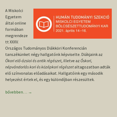
A Miskolci
Egyetem
által online
formában
megrendeze
tt XXXV.
Országos Tudományos Diákköri Konferencián
tanszékünket négy hallgatónk képviselte. Diákjaink az
Ókori elő-ázsiai és antik régészet
, illetve az
Őskori,
népvándorlás kori és középkori régészet
altagozatban adták
elő színvonalas előadásaikat. Hallgatóink egy második
helyezést értek el, és egy különdíjban részesültek.
OTDK eredmények
bővebben…
→