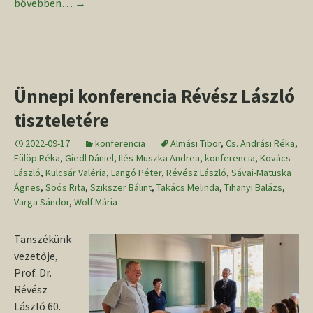
Középkori és kora újkori régészet Magyarországon
bővebben…
→
Ünnepi konferencia Révész László
tiszteletére
2022-09-17
konferencia
Almási Tibor
,
Cs. Andrási Réka
,
Fülöp Réka
,
Giedl Dániel
,
Ilés-Muszka Andrea
,
konferencia
,
Kovács
László
,
Kulcsár Valéria
,
Langó Péter
,
Révész László
,
Sávai-Matuska
Ágnes
,
Soós Rita
,
Szikszer Bálint
,
Takács Melinda
,
Tihanyi Balázs
,
Varga Sándor
,
Wolf Mária
Tanszékünk
vezetője,
Prof. Dr.
Révész
László 60.