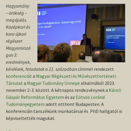
Hagyomány
– örökség –
megújulás.
Középkori és
kora újkori
régészet
Magyarorszá
gon 3:
eredmények,
kérdések, feladatok a 21. században
címmel rendezett
konferenciát
a
Magyar Régészeti és Művészettörténeti
Társulat
a
Magyar Tudomány Ünnepe
alkalmából 2023.
november 2-3. között. A kétnapos rendezvénynek a
Károli
Gáspár Református Egyetem
és az
Eötvös Loránd
Tudományegyetem
adott otthont Budapesten. A
konferencián tanszékünk munkatársai és PhD hallgatói is
képviseltették magukat.