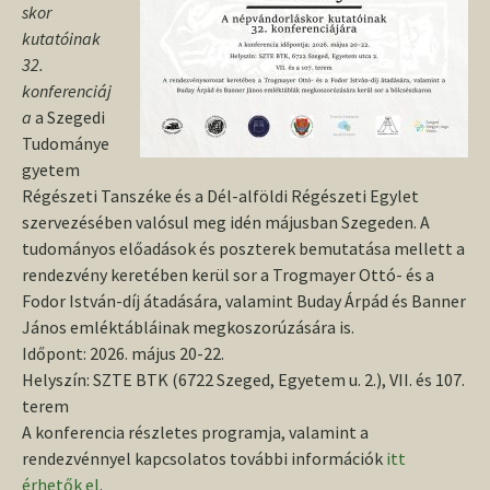
skor
kutatóinak
32.
konferenciáj
a
a Szegedi
Tudománye
gyetem
Régészeti Tanszéke és a Dél-alföldi Régészeti Egylet
szervezésében valósul meg idén májusban Szegeden. A
tudományos előadások és poszterek bemutatása mellett a
rendezvény keretében kerül sor a Trogmayer Ottó- és a
Fodor István-díj átadására, valamint Buday Árpád és Banner
János emléktábláinak megkoszorúzására is.
Időpont: 2026. május 20-22.
Helyszín: SZTE BTK (6722 Szeged, Egyetem u. 2.), VII. és 107.
terem
A konferencia részletes programja, valamint a
rendezvénnyel kapcsolatos további információk
itt
érhetők el
.