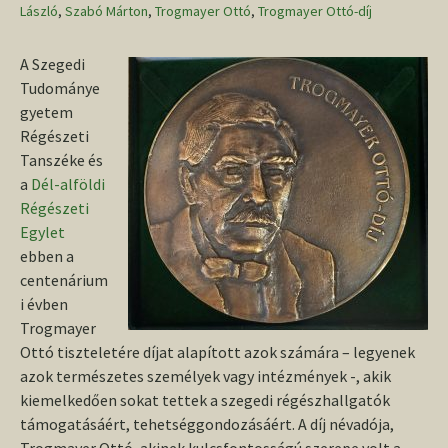
László
,
Szabó Márton
,
Trogmayer Ottó
,
Trogmayer Ottó-díj
A Szegedi
Tudománye
gyetem
Régészeti
Tanszéke és
a
Dél-alföldi
Régészeti
Egylet
ebben a
centenárium
i évben
Trogmayer
Ottó tiszteletére díjat alapított azok számára – legyenek
azok természetes személyek vagy intézmények -, akik
kiemelkedően sokat tettek a szegedi régészhallgatók
támogatásáért, tehetséggondozásáért. A díj névadója,