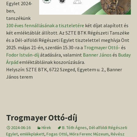
Egylet 2024-
ben,
tanszékünk
100 éves fennállásának a tiszteletére
két díjat alapított és
két emléktáblát állított. Az SZTE BTK Régészeti Tanszéke
és a Dél-alföldi Régészeti Egylet tisztelettel meghívja Önt
2025. május 21-én, szerdán 15.30-ra a
Trogmayer Ottó-
és
Fodor István-díj
átadására, valamint
Banner János
és
Buday
Árpád
emléktábláinak koszorúzására.
Helyszín: SZTE BTK, 6722 Szeged, Egyetem u. 2., Banner
János terem
Trogmayer Ottó-díj
2024-06-16
Hírek
B. Tóth Ágnes
,
Dél-alföldi Régészeti
Egylet
,
emlékplakett
,
Fogas Ottó
,
Móra Ferenc Múzeum
,
Révész