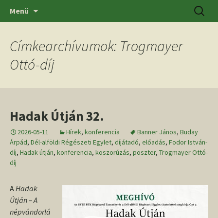
Ugrás
Keresés
SZTE BTK Régészeti Tanszék
Menü
a
tartalomhoz
Címkearchívumok: Trogmayer
Ottó-díj
Hadak Útján 32.
2026-05-11
Hírek
,
konferencia
Banner János
,
Buday
Árpád
,
Dél-alföldi Régészeti Egylet
,
díjátadó
,
előadás
,
Fodor István-
díj
,
Hadak útján
,
konferencia
,
koszorúzás
,
poszter
,
Trogmayer Ottó-
díj
A
Hadak
Útján – A
népvándorlá