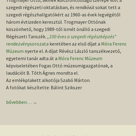
Trogmayer Ottó, akinek kulcsfontosságú szerepe volt a
szegedi régészeti oktatásban, és rendkívül sokat tett a
szegedi régészhallgatókért az 1960-as évek legvégétől
három évtizeden keresztül. Trogmayer Ottónak
köszönhető, hogy 1989-től ismét önálló a szegedi
Régészeti Tanszék.
„100 éves a szegedi régészképzés”
rendezvénysorozata
keretében az első díjat a
Móra Ferenc
Múzeum
nyerte el. A díjat Révész László tanszékvezető,
egyetemi tanár adta át a
Móra Ferenc Múzeum
képviseletében Fogas Ottó múzeumigazgatónak, a
laudációt B. Tóth Ágnes mondta el.
Az emlékplakett alkotója Szabó Márton.
A fotókat készítette: Bálint Szikszer
Trogmayer Ottó-díj
bővebben…
→