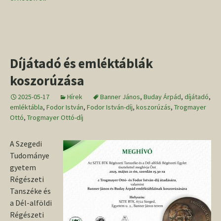
Díjátadó és emléktáblák
koszorúzása
2025-05-17
Hírek
Banner János
,
Buday Árpád
,
díjátadó
,
emléktábla
,
Fodor István
,
Fodor István-díj
,
koszorúzás
,
Trogmayer
Ottó
,
Trogmayer Ottó-díj
A Szegedi
Tudománye
gyetem
Régészeti
Tanszéke és
a Dél-alföldi
Régészeti